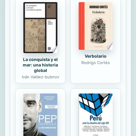
democráticas en Latinoamérica y en
el crecimiento de las relaciones
económicas entre los países del
continente.
Verbolario
La conquista y el
Rodrigo Cortés
mar: una historia
global
Iván Valdez-bubnov