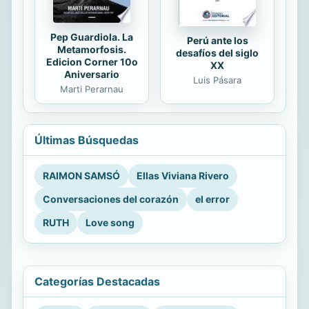
Pep Guardiola. La
Perú ante los
Metamorfosis.
desafíos del siglo
Edicion Corner 10o
XX
Aniversario
Luis Pásara
Marti Perarnau
Últimas Búsquedas
RAIMON SAMSÓ
Ellas Viviana Rivero
Conversaciones del corazón
el error
RUTH
Love song
Categorías Destacadas