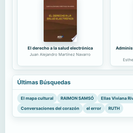
El derecho a la salud electrónica
Administ
Juan Alejandro Martínez Navarro
Esth
Últimas Búsquedas
El mapa cultural
RAIMON SAMSÓ
Ellas Viviana Ri
Conversaciones del corazón
el error
RUTH