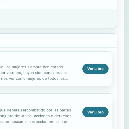
lo, las mujeres siempre han estado
Ver Libro
 por varones, hayan sido consideradas
acernos ver cómo mujeres de todos los
u situación es debida a un...
 que deberá sercombatido por las partes
Ver Libro
 conjunto detutelas, acciones o derechos
diosque buscan la corrección en caso de