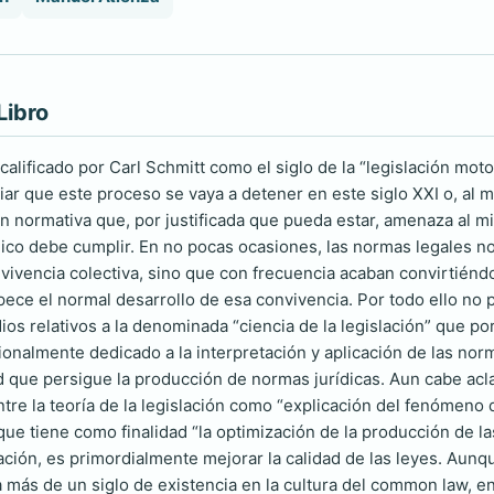
Libro
 calificado por Carl Schmitt como el siglo de la “legislación mo
ar que este proceso se vaya a detener en este siglo XXI o, al 
ón normativa que, por justificada que pueda estar, amenaza al m
ico debe cumplir. En no pocas ocasiones, las normas legales no
nvivencia colectiva, sino que con frecuencia acaban convirtién
pece el normal desarrollo de esa convivencia. Por todo ello no p
ios relativos a la denominada “ciencia de la legislación” que por
ionalmente dedicado a la interpretación y aplicación de las nor
 que persigue la producción de normas jurídicas. Aun cabe aclar
ntre la teoría de la legislación como “explicación del fenómeno 
 que tiene como finalidad “la optimización de la producción de la
lación, es primordialmente mejorar la calidad de las leyes. Aun
ya más de un siglo de existencia en la cultura del common law, 