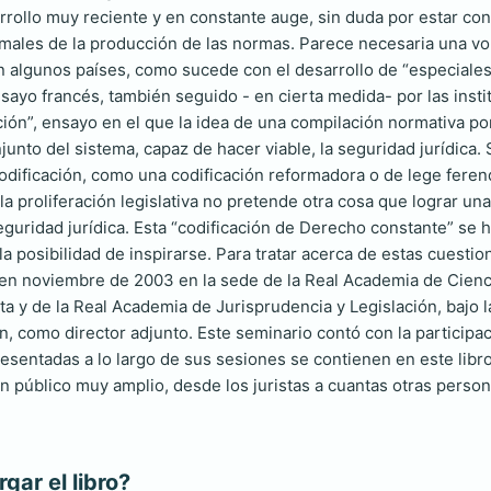
rollo muy reciente y en constante auge, sin duda por estar conec
males de la producción de las normas. Parece necesaria una v
 algunos países, como sucede con el desarrollo de “especiales 
nsayo francés, también seguido - en cierta medida- por las insti
ión”, ensayo en el que la idea de una compilación normativa por
unto del sistema, capaz de hacer viable, la seguridad jurídica. Se 
odificación, como una codificación reformadora o de lege feren
 la proliferación legislativa no pretende otra cosa que lograr 
 seguridad jurídica. Esta “codificación de Derecho constante” 
a posibilidad de inspirarse. Para tratar acerca de estas cuesti
en noviembre de 2003 en la sede de la Real Academia de Ciencia
ta y de la Real Academia de Jurisprudencia y Legislación, bajo 
, como director adjunto. Este seminario contó con la participac
sentadas a lo largo de sus sesiones se contienen en este libro
un público muy amplio, desde los juristas a cuantas otras person
ar el libro?