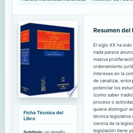
Resumen del 
El siglo XX ha sido
nada parece anunci
masiva proliferaci
ordenamiento juríd
intereses en la co
de canalizar, entor
potenciar los estud
(como saber tradic
proceso o actividad
quiere distinguir e
Ficha Técnica del
técnica legislativa
Libro
ciencia de la legis
legislación tiene 
Subtitulo:
un desafío