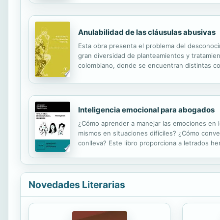
Anulabilidad de las cláusulas abusivas
Esta obra presenta el problema del desconocim
gran diversidad de planteamientos y tratamient
colombiano, donde se encuentran distintas co
naturaleza jurídica de las cláusulas abusivas,
Inteligencia emocional para abogados
¿Cómo aprender a manejar las emociones en lo
mismos en situaciones difíciles? ¿Cómo conv
conlleva? Este libro proporciona a letrados h
desempeño propio como profesional de la abo
Novedades Literarias