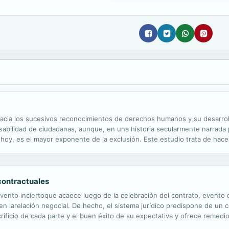
acia los sucesivos reconocimientos de derechos humanos y su desarrol
abilidad de ciudadanas, aunque, en una historia secularmente narrada
ue, hoy, es el mayor exponente de la exclusión. Este estudio trata de h
do como ciudadanas por derecho propio; han tomado conciencia de que s
contractuales
evento inciertoque acaece luego de la celebración del contrato, evento
 en larelación negocial. De hecho, el sistema jurídico predispone de un
sacrificio de cada parte y el buen éxito de su expectativa y ofrece reme
de permitir el restablecimiento del sinalagma y la tutela de los...