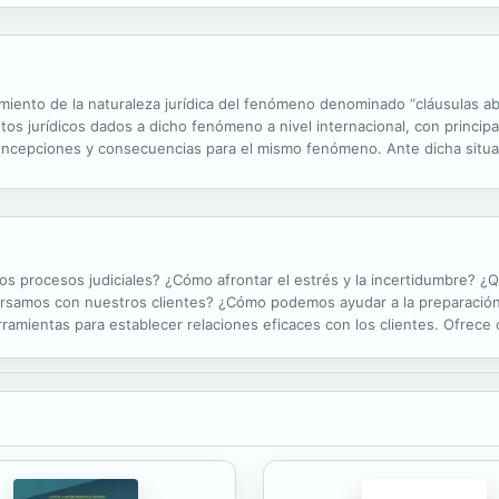
iento de la naturaleza jurídica del fenómeno denominado “cláusulas abus
os jurídicos dados a dicho fenómeno a nivel internacional, con principa
ncepciones y consecuencias para el mismo fenómeno. Ante dicha situac
 los elementos y requisitos para que se configure dicho fenómeno jurídico
s procesos judiciales? ¿Cómo afrontar el estrés y la incertidumbre? ¿
ersamos con nuestros clientes? ¿Cómo podemos ayudar a la preparación
erramientas para establecer relaciones eficaces con los clientes. Ofrece
gacía y en la relación que se establece con compañeros de profesión. 