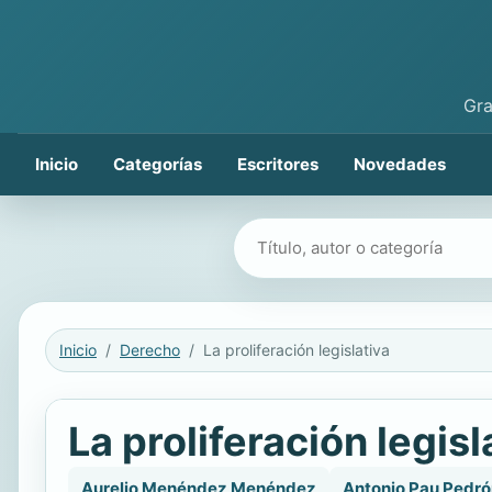
Gra
Inicio
Categorías
Escritores
Novedades
Buscar libros
Inicio
Derecho
La proliferación legislativa
La proliferación legisl
Aurelio Menéndez Menéndez
Antonio Pau Pedró