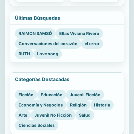
Últimas Búsquedas
RAIMON SAMSÓ
Ellas Viviana Rivero
Conversaciones del corazón
el error
RUTH
Love song
Categorías Destacadas
Ficción
Educación
Juvenil Ficción
Economía y Negocios
Religión
Historia
Arte
Juvenil No Ficción
Salud
Ciencias Sociales