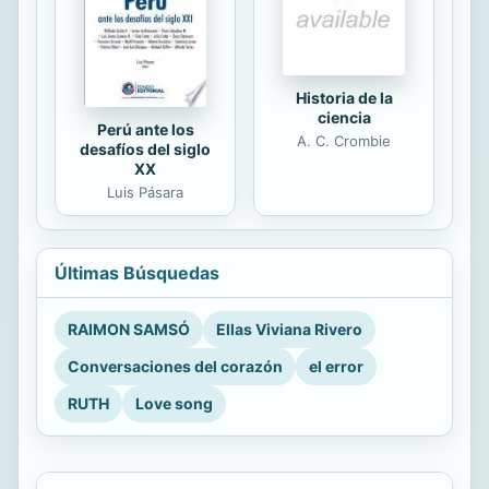
Historia de la
ciencia
Perú ante los
A. C. Crombie
desafíos del siglo
XX
Luis Pásara
Últimas Búsquedas
RAIMON SAMSÓ
Ellas Viviana Rivero
Conversaciones del corazón
el error
RUTH
Love song