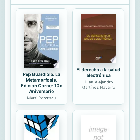
enfrenta a su padre apoyado por la
mayoría de los nobles, lo que
provoca una guerra que llega a
poner en peligro la vida del rey.
Alfonso deshereda y maldice a su
hijo. Y pronto una leyenda atribuida
al mago Merlín corrió por las plazas
de las villas del...
El derecho a la salud
Pep Guardiola. La
electrónica
Metamorfosis.
Juan Alejandro
Edicion Corner 10o
Martínez Navarro
Aniversario
Marti Perarnau