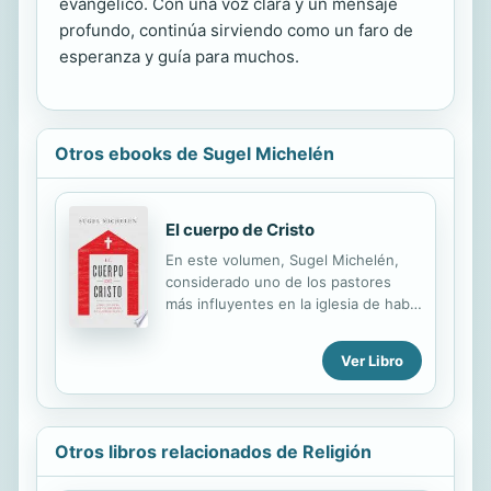
evangélico. Con una voz clara y un mensaje
profundo, continúa sirviendo como un faro de
esperanza y guía para muchos.
Otros ebooks de Sugel Michelén
El cuerpo de Cristo
En este volumen, Sugel Michelén,
considerado uno de los pastores
más influyentes en la iglesia de habla
hispana, después de presentar un
caso bíblico de membresía , nos lleva
Ver Libro
a examinar la naturaleza y el alcance
de la iglesia local. A medida que
avanzamos en el viaje, aprendemos
que los cristianos individualmente
Otros libros relacionados de Religión
somos partes de algo mas grande
que solo nosotros mismos, la