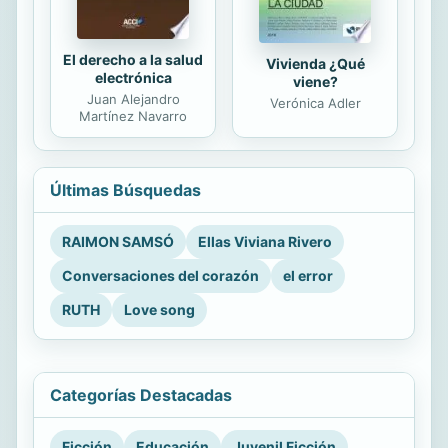
El derecho a la salud
Vivienda ¿Qué
electrónica
viene?
Juan Alejandro
Verónica Adler
Martínez Navarro
Últimas Búsquedas
RAIMON SAMSÓ
Ellas Viviana Rivero
Conversaciones del corazón
el error
RUTH
Love song
Categorías Destacadas
Ficción
Educación
Juvenil Ficción