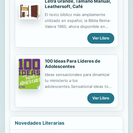
Letra Grande, Tamaño Manual,
momento cuando el culto al Señor
Leathersoft, Café
estaba a punto de terminar.
El texto bíblico más ampliamente
Comenzando como testigo solitario
utilizado en español, la Biblia Reina-
del Dios viviente el rústico Elías
Valera 1960, ahora disponible en
deberá atravesar por las lecciones
letra grande, con la innovadora
de la dependencia de Dios, la
Ver Libro
tipografía Comfort Print 10, y una
obediencia, la fe y las dificultades
serie de herramientas para el estudio
que le catapultan ...
bíblico que incluye mapas a todo
color (Leathersoft).
100 Ideas Para Líderes de
Adolescentes
Ideas sensacionales para dinamizar
tu ministerio a los
adolescentes.Sensational ideas to
energize your teens ministry.
Ver Libro
Novedades Literarias