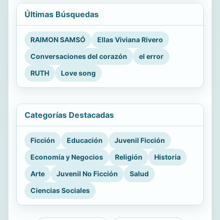
Últimas Búsquedas
RAIMON SAMSÓ
Ellas Viviana Rivero
Conversaciones del corazón
el error
RUTH
Love song
Categorías Destacadas
Ficción
Educación
Juvenil Ficción
Economía y Negocios
Religión
Historia
Arte
Juvenil No Ficción
Salud
Ciencias Sociales