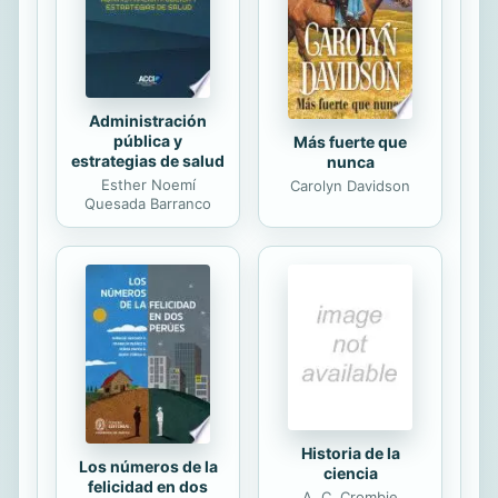
y más cuando el primer paso a nivel
nacional ya se ha dado al haber...
Administración
pública y
Más fuerte que
estrategias de salud
nunca
Esther Noemí
Carolyn Davidson
Quesada Barranco
Historia de la
Los números de la
ciencia
felicidad en dos
A. C. Crombie