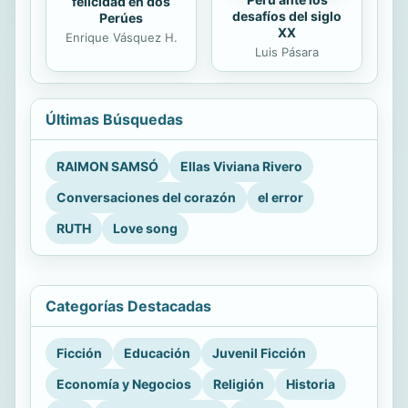
felicidad en dos
desafíos del siglo
Perúes
XX
Enrique Vásquez H.
Luis Pásara
Últimas Búsquedas
RAIMON SAMSÓ
Ellas Viviana Rivero
Conversaciones del corazón
el error
RUTH
Love song
Categorías Destacadas
Ficción
Educación
Juvenil Ficción
Economía y Negocios
Religión
Historia