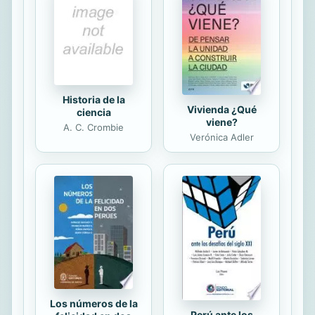
AUTOESTIMA y llenarte de AMOR a
TI MISMA. “Si lo que deseas tarda en
llegar es por una razón, pasas más
tiempo pensando en su ausencia
que en su...
Historia de la
Vivienda ¿Qué
ciencia
viene?
A. C. Crombie
Verónica Adler
Los números de la
Perú ante los