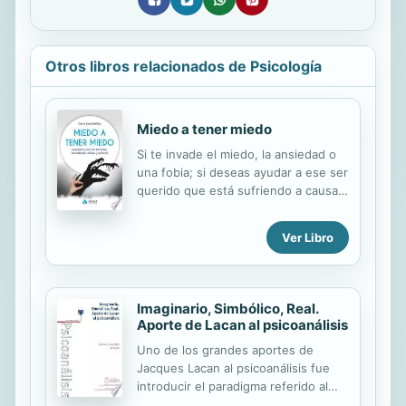
Otros libros relacionados de Psicología
Miedo a tener miedo
Si te invade el miedo, la ansiedad o
una fobia; si deseas ayudar a ese ser
querido que está sufriendo a causa
de sus preocupaciones, o quieres
educar a futuros adultos valientes y
Ver Libro
libres, este libro es para ti. Porque
en una cabeza llena de miedos no
caben los sueños, aquí encontrarás
las estrategias más efectivas para
Imaginario, Simbólico, Real.
superarlo, en cualquiera de sus
Aporte de Lacan al psicoanálisis
versiones.
Uno de los grandes aportes de
Jacques Lacan al psicoanálisis fue
introducir el paradigma referido al
ternario Imaginario, Simbólico y Real