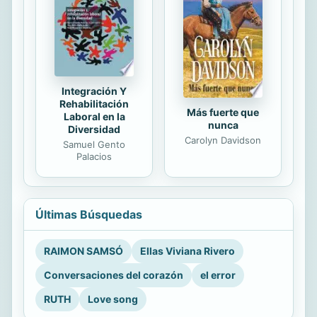
Integración Y
Rehabilitación
Más fuerte que
Laboral en la
nunca
Diversidad
Carolyn Davidson
Samuel Gento
Palacios
Últimas Búsquedas
RAIMON SAMSÓ
Ellas Viviana Rivero
Conversaciones del corazón
el error
RUTH
Love song