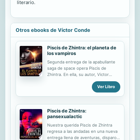
literario.
Otros ebooks de Víctor Conde
Piscis de Zhintra: el planeta de
los vampiros
Segunda entrega de la apabullante
saga de space opera Piscis de
Zhintra. En ella, su autor, Victor
Conde, nos vuelve a sumergir en una
Ver Libro
vertiginosa espiral de aventuras
espaciales, ejércitos alienígenas,
piratas interestelares, acción y
aventura a raudales en un entorno
Piscis de Zhintra:
que nada tiene que envidiar a otras
pansexualactic
sagas galácticas. Víctor Conde es un
escritor español nacido en Santa
Nuestra querida Piscis de Zhintra
Cruz de Tenerife en 1973. Se le
regresa a las andadas en una nueva
considera uno de los renovadores
entrega llena de aventuras, disparos,