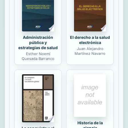
estudios de de Sociolingüística
Pragmática están moi de moda nos
últimos anos e no presente volume
podemos atopar unha boa cantidade
de...
Administración
El derecho a la salud
pública y
electrónica
estrategias de salud
Juan Alejandro
Martínez Navarro
Esther Noemí
Quesada Barranco
Historia de la
ciencia