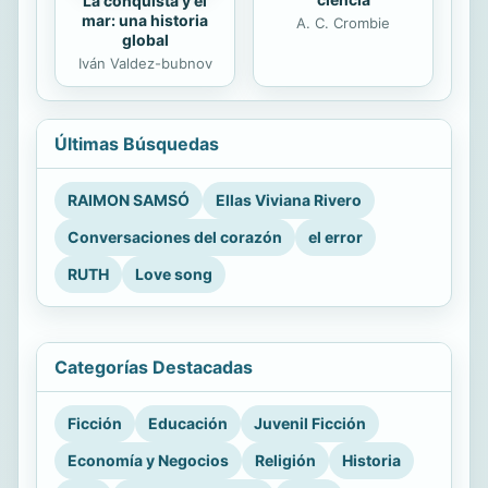
La conquista y el
mar: una historia
A. C. Crombie
global
Iván Valdez-bubnov
Últimas Búsquedas
RAIMON SAMSÓ
Ellas Viviana Rivero
Conversaciones del corazón
el error
RUTH
Love song
Categorías Destacadas
Ficción
Educación
Juvenil Ficción
Economía y Negocios
Religión
Historia