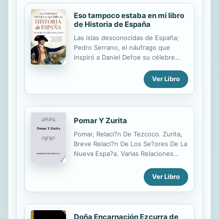
Eso tampoco estaba en mi libro
de Historia de España
Las islas desconocidas de España;
Pedro Serrano, el náufrago que
inspiró a Daniel Defoe su célebre
Robinson Crusoe; el descubrimiento
real de la Antártida… y otros hechos
Ver Libro
de la historia de España
escasamente pregonados, o cuyo
desarrollo no acaeció en modo
alguno como nos lo habían contado.
Pomar Y Zurita
Tras el enorme éxito de Eso no
Pomar, Relaci?n De Tezcoco. Zurita,
estaba en mi libro de Historia de
Breve Relaci?n De Los Se?ores De La
España, una obra que ha
Nueva Espa?a. Varias Relaciones
conquistado a miles de lectores,
Antiguas. (Siglo XVI)
Francisco García del Junco vuelve a
sorprendernos con once nuevos
Ver Libro
capítulos con los que disfrutaremos
y aprenderemos sobre los aspectos
menos divulgados de nuestra...
Doña Encarnación Ezcurra de