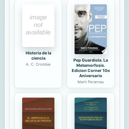
la perspectiva bélica hasta llegar al
uso de las primeras armas de fuego.
Historia de la
ciencia
Pep Guardiola. La
A. C. Crombie
Metamorfosis.
Edicion Corner 10o
Aniversario
Marti Perarnau