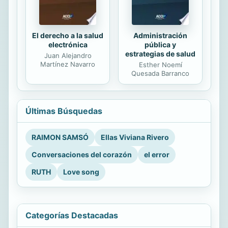
El derecho a la salud
Administración
electrónica
pública y
estrategias de salud
Juan Alejandro
Martínez Navarro
Esther Noemí
Quesada Barranco
Últimas Búsquedas
RAIMON SAMSÓ
Ellas Viviana Rivero
Conversaciones del corazón
el error
RUTH
Love song
Categorías Destacadas