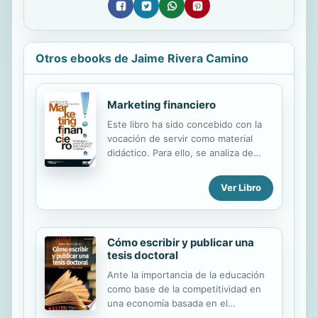
Otros ebooks de Jaime Rivera Camino
Marketing financiero
Este libro ha sido concebido con la
vocación de servir como material
didáctico. Para ello, se analiza de
manera pedagógica, el complejo
entorno en que se desenvuelven las
Ver Libro
entidades financieras, y las
herramientas que les puede aportar
el marketing para sobrevivir en un
mercado maduro y sujeto a
Cómo escribir y publicar una
innumerables retos. Los autores
tesis doctoral
exponen de manera sencilla y
Ante la importancia de la educación
comprensible tanto las estrategias
como base de la competitividad en
como las tácticas de marketing que
una economía basada en el
requieren las empresas del sector
conocimiento, las universidades han