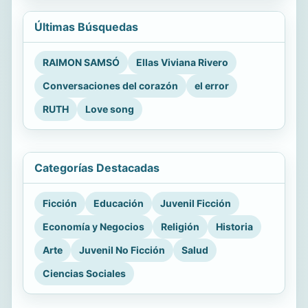
Últimas Búsquedas
RAIMON SAMSÓ
Ellas Viviana Rivero
Conversaciones del corazón
el error
RUTH
Love song
Categorías Destacadas
Ficción
Educación
Juvenil Ficción
Economía y Negocios
Religión
Historia
Arte
Juvenil No Ficción
Salud
Ciencias Sociales