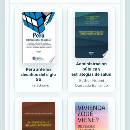
sus páginas, deliciosamente
ilustradas, nos encontramos versos
tan populares como “Volverán las
oscuras golondrinas”, o “Al brillar de
un relámpago nacemos”. No son las
Rimas de Bécquer poesías
estrictamente infantiles, aunque
nadie discute su...
Administración
pública y
Perú ante los
estrategias de salud
desafíos del siglo
XX
Esther Noemí
Quesada Barranco
Luis Pásara