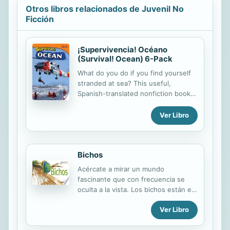
Otros libros relacionados de Juvenil No
Ficción
¡Supervivencia! Océano
(Survival! Ocean) 6-Pack
What do you do if you find yourself
stranded at sea? This useful,
Spanish-translated nonfiction book
gives readers the information they
need in order to survive at sea. With
Ver Libro
essential tips and instructions,
helpful diagrams and images, a
bibliography, and a list of other
Bichos
useful websites, readers will learn
everything they need in order to
Acércate a mirar un mundo
survive--from the dangers of
fascinante que con frecuencia se
hypothermia, what to do if there's
oculta a la vista. Los bichos están en
only saltwater available, and other
nuestro entorno, pero ¿qué
useful survival skills. This 6-Pack
Ver Libro
sabemos realmente sobre ellos? En
includes six copies of this title and a
este libro se revela la vida secreta de
lesson plan.