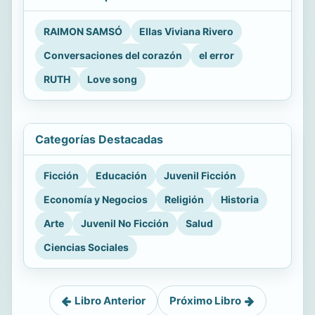
RAIMON SAMSÓ
Ellas Viviana Rivero
Conversaciones del corazón
el error
RUTH
Love song
Categorías Destacadas
Ficción
Educación
Juvenil Ficción
Economía y Negocios
Religión
Historia
Arte
Juvenil No Ficción
Salud
Ciencias Sociales
Libro Anterior
Próximo Libro