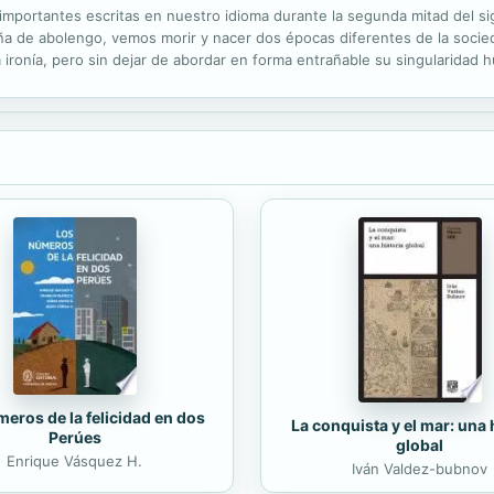
mportantes escritas en nuestro idioma durante la segunda mitad del sigl
meña de abolengo, vemos morir y nacer dos épocas diferentes de la soci
ironía, pero sin dejar de abordar en forma entrañable su singularidad
so párrafo: "Han pasado 50 años de su publicación y la novela sigue s
eros de la felicidad en dos
La conquista y el mar: una 
Perúes
global
Enrique Vásquez H.
Iván Valdez-bubnov