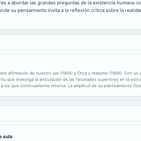
 a abordar las grandes preguntas de la existencia humana con r
de su pensamiento invita a la reflexión crítica sobre la realidad
bre afirmación de nuestro ser (1994) y Ética y realismo (1996). Con un 
itu que investiga la articulación de las facultades superiores en la estr
 a los que continuamente retorna. La amplitud de su planteamiento filosó
ocial o cultural, con lo que sus hallazgos antropológicos...
e aula