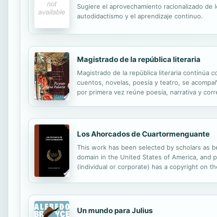
Sugiere el aprovechamiento racionalizado de los
autodidactismo y el aprendizaje continuo.
Magistrado de la república literaria
Magistrado de la república literaria continúa c
cuentos, novelas, poesía y teatro, se acompañ
por primera vez reúne poesía, narrativa y corre
Los Ahorcados de Cuartormenguante
This work has been selected by scholars as bei
domain in the United States of America, and po
(individual or corporate) has a copyright on 
reproduced, and made generally available to t
Un mundo para Julius