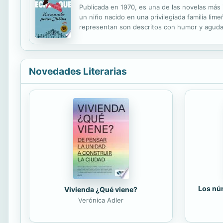
Publicada en 1970, es una de las novelas más i
un niño nacido en una privilegiada familia li
representan son descritos con humor y aguda 
García Montero, del que compartimos un hermo
Novedades Literarias
Los núm
Vivienda ¿Qué viene?
Verónica Adler