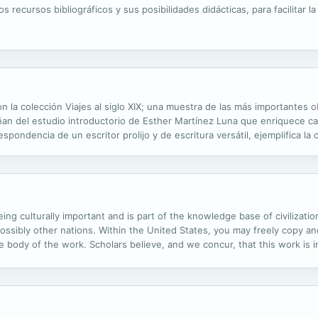
 recursos bibliográficos y sus posibilidades didácticas, para facilitar la
on la colección Viajes al siglo XIX; una muestra de las más importantes o
an del estudio introductorio de Esther Martínez Luna que enriquece ca
spondencia de un escritor prolijo y de escritura versátil, ejemplifica la
ng culturally important and is part of the knowledge base of civilization
ssibly other nations. Within the United States, you may freely copy and
the body of the work. Scholars believe, and we concur, that this work is
he public. To ensure a quality reading experience, this work has been p