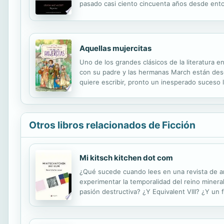
pasado casi ciento cincuenta años desde ento
espíritu crítico de una época, sigue siendo fu
Aquellas mujercitas
Uno de los grandes clásicos de la literatura
con su padre y las hermanas March están desc
quiere escribir, pronto un inesperado suceso
posible alcanzar la felicidad a través de las co
Otros libros relacionados de Ficción
Mi kitsch kitchen dot com
¿Qué sucede cuando lees en una revista de ar
experimentar la temporalidad del reino mineral
pasión destructiva? ¿Y Equivalent VIII? ¿Y un
¿Pero quién narices es Acham Hellman?