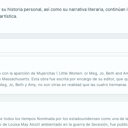
 y su historia personal, así como su narrativa literaria, continú
rtística.
 con la aparición de Mujercitas ( Little Women: or Meg, Jo, Beth and Am
 Massachusetts. Esta obra fue escrita por encargo de su editor, que qu
: Meg, Jo, Beth y Amy, no son otras en realidad que las cuatro hermanas
iglo XIX. Hay en ella valores que hoy más que nunca han cobrado una...
 de todos los tiempos Nominada por los estadounidenses como una de la
co de Louisa May Alcott ambientado en la guerra de Secesión, fue publ