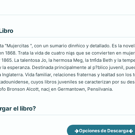
Libro
 "Mujercitas ", con un sumario dinm̀ico y detallado. Es la novel
 en 1868. Trata la vida de cuatro niąs que se convierten en muj
y 1865. La talentosa Jo, la hermosa Meg, la tm̕ida Beth y la te
 y la esperanza. Destinada principalmente al p?blico juvenil, pue
Inglaterra. Vida familiar, relaciones fraternas y lealtad son los
tadounidense, cuyos libros juveniles se caracterizan por su descrip
̤ofo Bronson Alcott, naci ̤en Germantown, Pensilvania.
ar el libro?
Opciones de Descarga