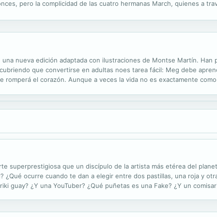
nces, pero la complicidad de las cuatro hermanas March, quienes a tra
ente de inspiración y disfrute para las generaciones de lectores que se 
 en una nueva edición adaptada con ilustraciones de Montse Martín. Han
ubriendo que convertirse en adultas noes tarea fácil: Meg debe aprende
 le romperá el corazón. Aunque a veces la vida no es exactamente com
sas sencillas.
te superprestigiosa que un discípulo de la artista más etérea del plan
? ¿Qué ocurre cuando te dan a elegir entre dos pastillas, una roja y otra
 friki guay? ¿Y una YouTuber? ¿Qué puñetas es una Fake? ¿Y un comisari