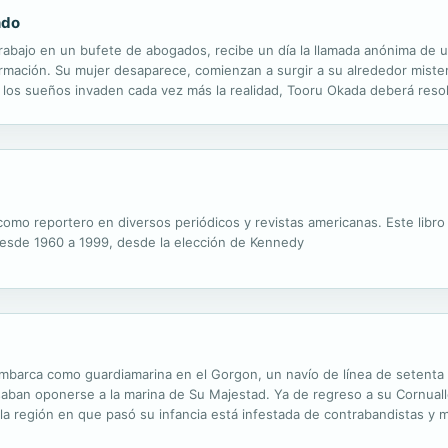
ndo
rabajo en un bufete de abogados, recibe un día la llamada anónima de u
rmación. Su mujer desaparece, comienzan a surgir a su alrededor mister
 los sueños invaden cada vez más la realidad, Tooru Okada deberá resolv
como reportero en diversos periódicos y revistas americanas. Este libro 
a desde 1960 a 1999, desde la elección de Kennedy
o embarca como guardiamarina en el Gorgon, un navío de línea de setent
 osaban oponerse a la marina de Su Majestad. Ya de regreso a su Cornual
la región en que pasó su infancia está infestada de contrabandistas y m