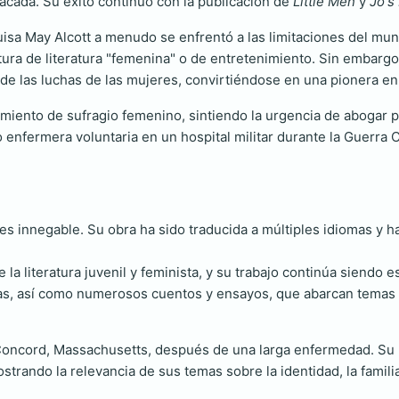
acada. Su éxito continuó con la publicación de
Little Men
y
Jo's
uisa May Alcott a menudo se enfrentó a las limitaciones del mu
itura de literatura "femenina" o de entretenimiento. Sin embargo
 y de las luchas de las mujeres, convirtiéndose en una pionera e
vimiento de sufragio femenino, sintiendo la urgencia de abogar
o enfermera voluntaria en un hospital militar durante la Guerra
a es innegable. Su obra ha sido traducida a múltiples idiomas y
la literatura juvenil y feminista, y su trabajo continúa siendo e
las, así como numerosos cuentos y ensayos, que abarcan temas d
 Concord, Massachusetts, después de una larga enfermedad. Su 
trando la relevancia de sus temas sobre la identidad, la familia