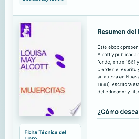
Resumen del 
Este ebook presenta
Alcott y publicada
fondo, entre 1861 
pierden el espr̕itu
su autora en Nueva 
1888), escritora es
del educador y fils
¿Cómo descarg
Ficha Técnica del
Libro