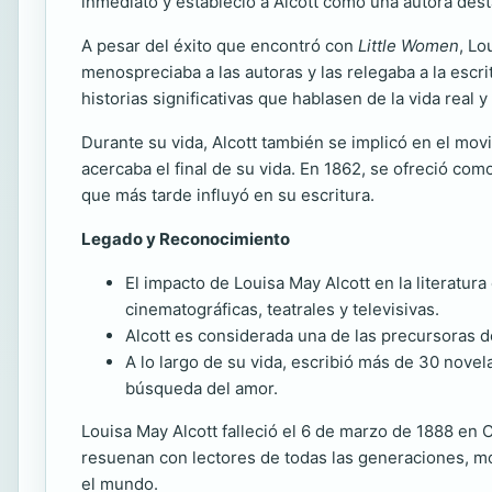
inmediato y estableció a Alcott como una autora dest
A pesar del éxito que encontró con
Little Women
, Lo
menospreciaba a las autoras y las relegaba a la escr
historias significativas que hablasen de la vida real
Durante su vida, Alcott también se implicó en el mo
acercaba el final de su vida. En 1862, se ofreció com
que más tarde influyó en su escritura.
Legado y Reconocimiento
El impacto de Louisa May Alcott en la literatur
cinematográficas, teatrales y televisivas.
Alcott es considerada una de las precursoras de 
A lo largo de su vida, escribió más de 30 nove
búsqueda del amor.
Louisa May Alcott falleció el 6 de marzo de 1888 en
resuenan con lectores de todas las generaciones, mos
el mundo.