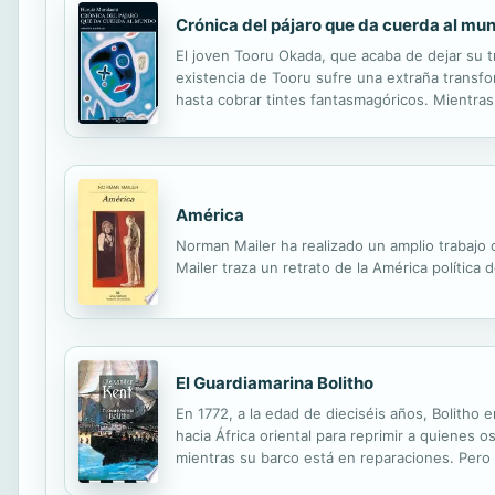
Crónica del pájaro que da cuerda al mu
El joven Tooru Okada, que acaba de dejar su t
existencia de Tooru sufre una extraña transfo
hasta cobrar tintes fantasmagóricos. Mientras
de toda su vida.
América
Norman Mailer ha realizado un amplio trabajo 
Mailer traza un retrato de la América polític
El Guardiamarina Bolitho
En 1772, a la edad de dieciséis años, Bolith
hacia África oriental para reprimir a quienes
mientras su barco está en reparaciones. Pero 
su descanso para embarcarse de nuevo.