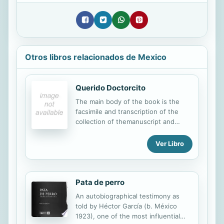
Otros libros relacionados de Mexico
Querido Doctorcito
The main body of the book is the
facsimile and transcription of the
collection of themanuscript and
typed letters and telegraphs mailed
between artist Frida Kahlo and
Ver Libro
doctor LeoEloesser, and enriched
with contributions written by experts
in art and medicine such as
Pata de perro
CarlosMonsivais, Teresa del Conde,
Juan Pascoe, and others. The group
An autobiographical testimony as
of letters corresponds to 3phases
told by Héctor García (b. México
covering from 1936 to 1951: The first
1923), one of the most influential
part reflects a courteous friendship