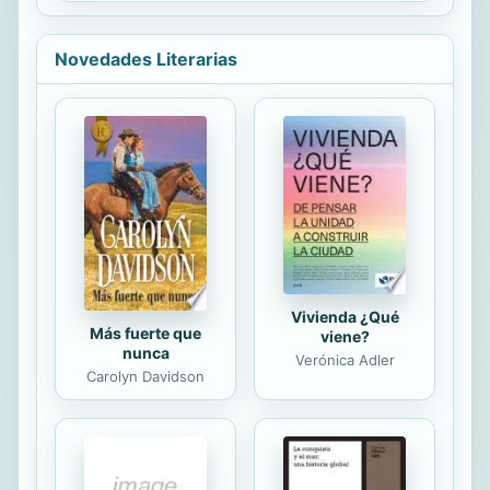
jinete de su destino. Una hora final
que se aproxima solo para coincidir
con el aniversario de su nacimiento y
Novedades Literarias
así hacer más grande la leyenda: con
la muerte, una nueva historia
comienza. María reposa y una serie
de figuras queridas desfilan de
nuevo: Alex Berger, su hijo Quique,
Lara, Negrete; el canto de sirena
nunca escuchado de Hollywood, el
encanto de París; Paplo, su...
Vivienda ¿Qué
Más fuerte que
viene?
nunca
Verónica Adler
Carolyn Davidson