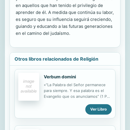
en aquellos que han tenido el privilegio de
aprender de él. A medida que continúa su labor,
es seguro que su influencia seguirá creciendo,
guiando y educando a las futuras generaciones
en el camino del judaísmo.
Otros libros relacionados de Religión
Verbum domini
«“La Palabra del Señor permanece
para siempre. Y esa palabra es el
Evangelio que os anunciamos” (1 Pe
1,25: cf. Is 40,8). Esta palabra, que
permanece para siempre, ha entrado
Ver Libro
en el tiempo. Dios ha pronunciado su
palabra eterna de un modo humano;
su Verbo “se hizo carne” (Jn 1,14).