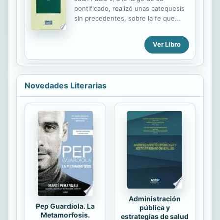
especialistas en diversas disciplinas,
pontificado, realizó unas catequesis
todos ellos docentes cualificados en
sin precedentes, sobre la fe que
universidades de la Iglesia o del
profesan los cristianos y recoge el
Estado. ESTRUCTURA Y
Credo. Este primer volumen recoge
CONTENIDO: La obra constará de 24
Ver Libro
en setenta y nueve capítulos las
volúmenes más los destinados a...
enseñanzas sobre Dios Padre, así
como sobre la catequesis, la fe en
Dios y Trino, la creación del mundo y
Novedades Literarias
del hombre, la providencia, los
ángeles y los demonios, y el pecado.
En seis volúmenes diferentes, la
colección Libros-Palabra recoge la
totalidad de esa catequesis sobre el
Credo que ofrece a los lectores un
material para el estudio y la
meditación de un valor
extraordinario....
Administración
Pep Guardiola. La
pública y
Metamorfosis.
estrategias de salud