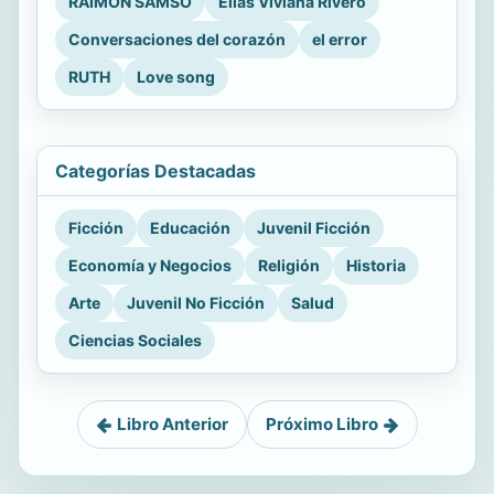
RAIMON SAMSÓ
Ellas Viviana Rivero
Conversaciones del corazón
el error
RUTH
Love song
Categorías Destacadas
Ficción
Educación
Juvenil Ficción
Economía y Negocios
Religión
Historia
Arte
Juvenil No Ficción
Salud
Ciencias Sociales
Libro Anterior
Próximo Libro