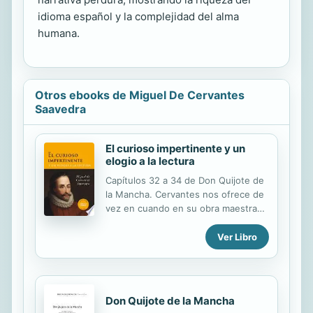
idioma español y la complejidad del alma
humana.
Otros ebooks de Miguel De Cervantes
Saavedra
El curioso impertinente y un
elogio a la lectura
Capítulos 32 a 34 de Don Quijote de
la Mancha. Cervantes nos ofrece de
vez en cuando en su obra maestra
unas novelitas totalmente
desconectadas de lo que él llama «la
Ver Libro
verdadera historia de Don Quijote de
la Mancha» que, saliendo como salen
de su misma pluma, no pueden dejar
de tener mucho de enriquecedor,
Don Quijote de la Mancha
entretenido y sabroso. Una de ellas,