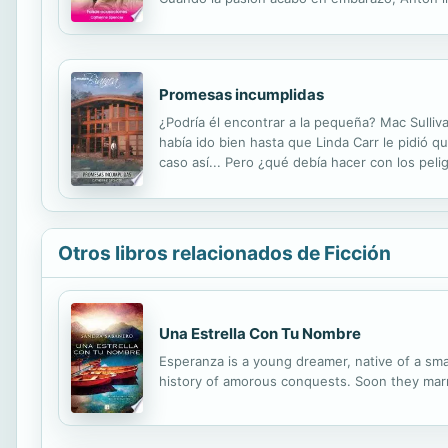
empezó a cuestionarse los motivos por los que
Promesas incumplidas
¿Podría él encontrar a la pequeña? Mac Sulliv
había ido bien hasta que Linda Carr le pidió q
caso así... Pero ¿qué debía hacer con los pel
fuerza? Mac sabía que no podía negarse; una 
Otros libros relacionados de Ficción
Una Estrella Con Tu Nombre
Esperanza is a young dreamer, native of a sma
history of amorous conquests. Soon they marr