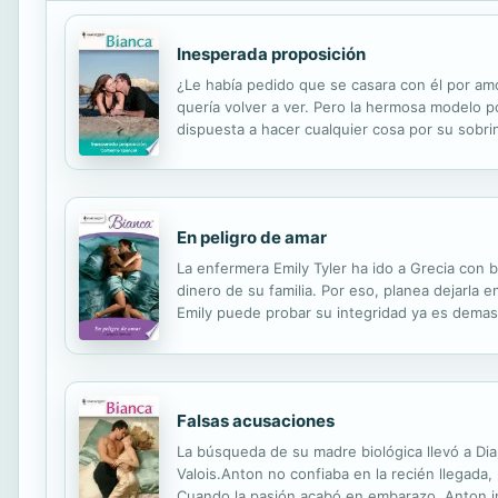
Inesperada proposición
¿Le había pedido que se casara con él por amor
quería volver a ver. Pero la hermosa modelo pod
dispuesta a hacer cualquier cosa por su sobrin
empresario y ella seguía habiendo la misma qu
En peligro de amar
La enfermera Emily Tyler ha ido a Grecia con 
dinero de su familia. Por eso, planea dejarla 
Emily puede probar su integridad ya es demasi
tranquila Emily. ¡Sobre todo ahora que está e
Falsas acusaciones
La búsqueda de su madre biológica llevó a Di
Valois.Anton no confiaba en la recién llegada,
Cuando la pasión acabó en embarazo, Anton in