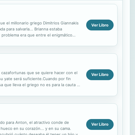
e el millonario griego Dimitrios Giannakis
Ver Libro
da para salvarla... Brianna estaba
El problema era que entre el enigmático
a cazafortunas que se quiere hacer con el
Ver Libro
su yate será suficiente.Cuando por fin
 que lleva el griego no es para la cauta y
do para Anton, el atractivo conde de
Ver Libro
n hueco en su corazón... y en su cama.
cubrió cuánto deseaba él tener un hijo y