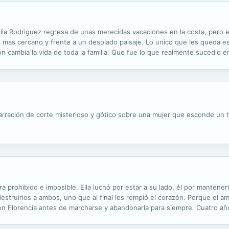
ilia Rodriguez regresa de unas merecidas vacaciones en la costa, pero e
 mas cercano y frente a un desolado paisaje. Lo unico que les queda es 
n cambia la vida de toda la familia. Que fue lo que realmente sucedio
ucio hospital? Que misterios rodean a esa vieja institucion? Si estas bus
narración de corte misterioso y gótico sobre una mujer que esconde un te
 prohibido e imposible. Ella luchó por estar a su lado, él por mantenerla
struirlos a ambos, uno que al final les rompió el corazón. Porque el 
en Florencia antes de marcharse y abandonarla para siempre. Cuatro año
star con otras mujeres sin recordarla, Kay conseguiría doblegarse a las.