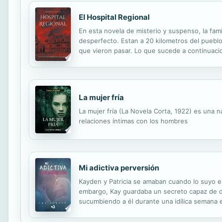
El Hospital Regional
En esta novela de misterio y suspenso, la fam
desperfecto. Estan a 20 kilometros del pueblo
que vieron pasar. Lo que sucede a continuacio
de la familia se ve de repente en un viejo y s
La mujer fría
La mujer fría (La Novela Corta, 1922) es una 
relaciones íntimas con los hombres
Mi adictiva perversión
Kayden y Patricia se amaban cuando lo suyo era
embargo, Kay guardaba un secreto capaz de de
sucumbiendo a él durante una idílica semana 
continúa añorándola. Si como mínimo pudiera e