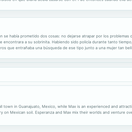
 quería casarse con ella...
an se había prometido dos cosas: no dejarse atrapar por los problemas d
ue encontrara a su sobrinita. Habiendo sido policía durante tanto tiemp
igros que entrañaba una búsqueda de ese tipo junto a una mujer tan bell
niña se había perdido y su promesa ya no importaba, tenía que...
ll town in Guanajuato, Mexico, while Max is an experienced and attracti
y on Mexican soil. Esperanza and Max mix their worlds and venture ove