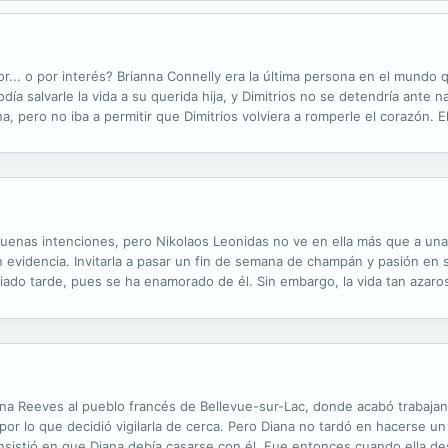
... o por interés? Brianna Connelly era la última persona en el mundo qu
ía salvarle la vida a su querida hija, y Dimitrios no se detendría ante na
a, pero no iba a permitir que Dimitrios volviera a romperle el corazón. 
ímica explosiva de siempre, una química que dio lugar a noches de...
buenas intenciones, pero Nikolaos Leonidas no ve en ella más que a un
en evidencia. Invitarla a pasar un fin de semana de champán y pasión en 
ado tarde, pues se ha enamorado de él. Sin embargo, la vida tan azarosa
mbarazada!
ana Reeves al pueblo francés de Bellevue-sur-Lac, donde acabó trabajan
 por lo que decidió vigilarla de cerca. Pero Diana no tardó en hacerse u
sistió en que Diana debía casarse con él. Fue entonces cuando ella des