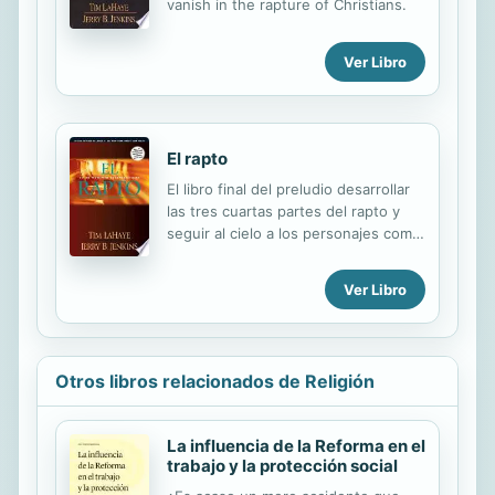
vanish in the rapture of Christians.
Ver Libro
El rapto
El libro final del preludio desarrollar
las tres cuartas partes del rapto y
seguir al cielo a los personajes como
Irene y Raimundito (y otros) que
podrn ver los sucesos de la
Ver Libro
Tribulacin desde la perspectiva del
cielo. El libro alternar el enfoque
entre los sucesos en la tierra
inmediatamente despus del rapto
Otros libros relacionados de Religión
(incluyendo muchas cosas que los
autores quisieran haber podido
cubrir en los libros originales) y el
La influencia de la Reforma en el
enfoque en los personajes en el
trabajo y la protección social
cielo y cmo ven ellos los caticos