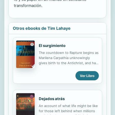
transformación.
Otros ebooks de Tim Lahaye
El surgimiento
The countdown to Rapture begins as
Marilena Carpathia unknowingly
gives birth to the Antichrist, and half
a world away, God's plans begin to
take form in young Ray Steele.
Ver Libro
Dejados atrás
An account of what life might be like
for those left behind when millions