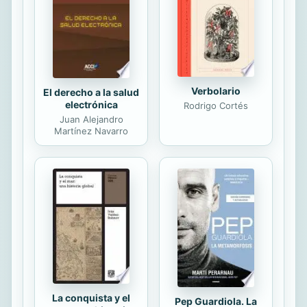
menos, a veces no de forma muy
consciente, una mirada distinta
sobre las personas y los
acontecimientos que nos rodean,
interpeladas ante...
Verbolario
El derecho a la salud
electrónica
Rodrigo Cortés
Juan Alejandro
Martínez Navarro
La conquista y el
Pep Guardiola. La