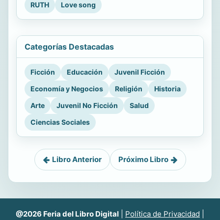
RUTH
Love song
Categorías Destacadas
Ficción
Educación
Juvenil Ficción
Economía y Negocios
Religión
Historia
Arte
Juvenil No Ficción
Salud
Ciencias Sociales
Libro Anterior
Próximo Libro
@2026 Feria del Libro Digital
|
Política de Privacidad
|