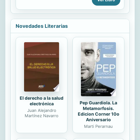
por Bekka, aunque está muy
ocupada intentando averiguar la
verdad sobre su pasado. Mientras
tanto, Frankie...
Novedades Literarias
El derecho a la salud
Pep Guardiola. La
electrónica
Metamorfosis.
Juan Alejandro
Edicion Corner 10o
Martínez Navarro
Aniversario
Marti Perarnau