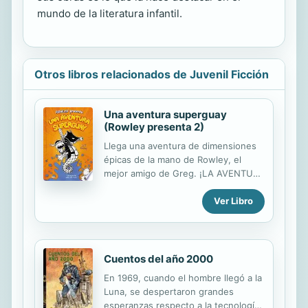
mundo de la literatura infantil.
Otros libros relacionados de Juvenil Ficción
Una aventura superguay
(Rowley presenta 2)
Llega una aventura de dimensiones
épicas de la mano de Rowley, el
mejor amigo de Greg. ¡LA AVENTURA
TE ESPERA! Roland y su mejor amigo
Garg el Bárbaro deben abandonar la
Ver Libro
seguridad de su hogar para ir en
busca de la madre de Roland, que ha
caído en las manos del Hechicero
Blanco. ¿Conseguirán nuestros
Cuentos del año 2000
héroes cumplir su misión con éxito?
En 1969, cuando el hombre llegó a la
¡Únete a ellos para vivir una aventura
Luna, se despertaron grandes
superguay!
esperanzas respecto a la tecnología