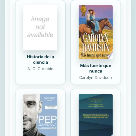
y maestra eximia de alabanzas a
gusto de El, no se ha dignado coger
de la mano al Arte (así, con
mayúscula, y en general, o sea,
todas las artes bellas y buenas) e
introducirlo en el templo y...
Historia de la
ciencia
Más fuerte que
A. C. Crombie
nunca
Carolyn Davidson