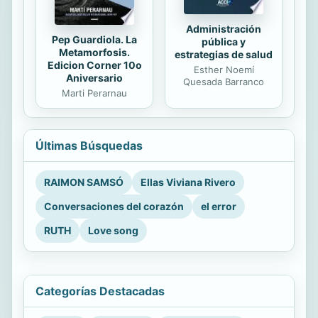
Administración
Pep Guardiola. La
pública y
Metamorfosis.
estrategias de salud
Edicion Corner 10o
Esther Noemí
Aniversario
Quesada Barranco
Marti Perarnau
Últimas Búsquedas
RAIMON SAMSÓ
Ellas Viviana Rivero
Conversaciones del corazón
el error
RUTH
Love song
Categorías Destacadas