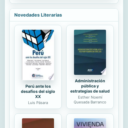
diferentes fenómenos que implican,
de una u otra forma, el
Novedades Literarias
comportamiento social de los
individuos y de las empresas que
interactúan diariamente por
conseguir el mejor beneficio (para
los hogares) o la mejor utilidad (para
las empresas). En este sentido, la
Responsabilidad Social Empresarial
(RSE) es un factor tan determinante
en el ejercicio microeconómico de las
empresas...
Administración
pública y
Perú ante los
estrategias de salud
desafíos del siglo
XX
Esther Noemí
Quesada Barranco
Luis Pásara