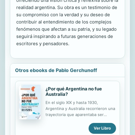
ofreciendo una visión crítica y reflexiva sobre la
realidad argentina. Su obra es un testimonio de
su compromiso con la verdad y su deseo de
contribuir al entendimiento de los complejos
fenómenos que afectan a su patria, y su legado
seguirá inspirando a futuras generaciones de
escritores y pensadores.
Otros ebooks de Pablo Gerchunoff
¿Por qué Argentina no fue
Australia?
En el siglo XIX y hasta 1930,
Argentina y Australia recorrieron una
trayectoria que aparentaba ser
común, a tal punto que en 1901 un
político australiano publicó un libro
Ver Libro
en el que presentaba a nuestro país