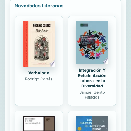
conceptos y leyes espirituales, no en
Novedades Literarias
términos de religión, sino como una
brújula que te lleve al lugar donde te
perdiste a ti mismo; brindarte un
recordatorio personal de quién en
realidad eres: un hijo o una hija de
Dios, y demostrarte cómo el creer
esta verdad cambiará tu vida.
Desconéctate del mundo material
por al menos...
Integración Y
Verbolario
Rehabilitación
Rodrigo Cortés
Laboral en la
Diversidad
Samuel Gento
Palacios