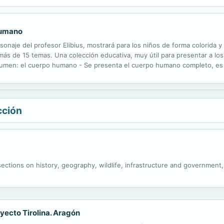
 humano
sonaje del profesor Elibius, mostrará para los niños de forma colorida 
as, más de 15 temas. Una colección educativa, muy útil para presentar a
lumen: el cuerpo humano - Se presenta el cuerpo humano completo, es de
ece varias curiosidades sobre el cuerpo humano.
cción
ections on history, geography, wildlife, infrastructure and government,
yecto Tirolina. Aragón