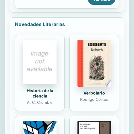
centenares de libros. Su línea
editorial contempla todo lo
relacionado con el desarrollo integral
de la persona y la plasmación de una
Novedades Literarias
cultura marcada por la dignidad del
hombre y los valores del Evangelio.
Gran parte de sus publicaciones
proceden del P. José Kentenich,
fundador del Movimiento de
Schoenstatt o de autores inspirados
en su pensamiento. Por cierto,
también cuenta con publicaciones de
otros...
Historia de la
Verbolario
ciencia
Rodrigo Cortés
A. C. Crombie