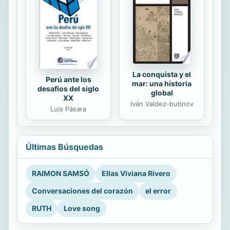
La conquista y el
Perú ante los
mar: una historia
desafíos del siglo
global
XX
Iván Valdez-bubnov
Luis Pásara
Últimas Búsquedas
RAIMON SAMSÓ
Ellas Viviana Rivero
Conversaciones del corazón
el error
RUTH
Love song