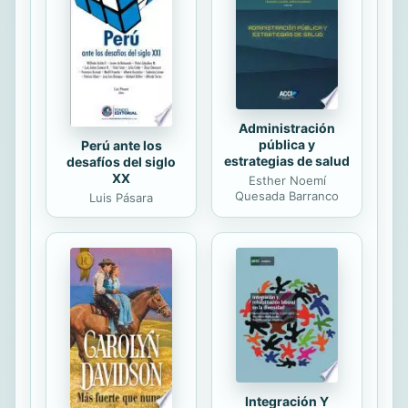
sus acciones. La provocativa tesis de
La paradoja del riesgo defiende que
el temor de los bancos...
Administración
pública y
Perú ante los
estrategias de salud
desafíos del siglo
XX
Esther Noemí
Quesada Barranco
Luis Pásara
Integración Y