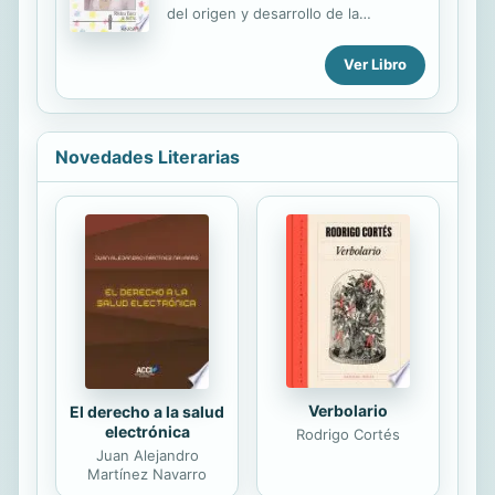
del origen y desarrollo de la
civilización egipcia, referencia que da
pie a su vez al análisis de la
Ver Libro
economía y de la sociedad, la autora
realiza una síntesis de la historia del
Antiguo Egipto. Comienza con la
unificación del Alto y Bajo Egipto, y
Novedades Literarias
continúa con los diferentes períodos
dinásticos, Imperio Antiguo, Medio y
Nuevo, hasta su fin tras la conquista
romana. Los últimos capítulos se
dedican a la religión, la ciencia y el
arte. La obra rebasa el tradicional
enfoque personalizador y dinástico
aplicado al ...
Verbolario
El derecho a la salud
electrónica
Rodrigo Cortés
Juan Alejandro
Martínez Navarro