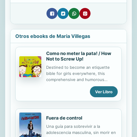
Otros ebooks de Maria Villegas
Como no meter la pata! / How
Not to Screw Up!
Destined to become an etiquette
bible for girls everywhere, this
comprehensive and humorous
reference provides a wealth of tips
Ver Libro
and tricks for how to act, feel, and
look one’s best in every situation—
whether at school, at home, with
friends, or with romantic interests.
This is an essential manual that
Fuera de control
proves that proper etiquette goes
Una guía para sobrevivir a la
beyond just “please” and “thank
adolescencia masculina, sin morir en
you.” Destinada a convertirse en una