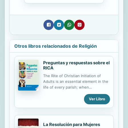
Otros libros relacionados de Religión
Preguntas y respuestas sobre el
RICA
The Rite of Christian Initiation of
Adults is an essential element in the
life of every parish; when
implemented well, the process
transforms a parish community while
Ver Libro
forming new disciples. Preguntas y
respuestas sobre el RICA is an easy-
to-use resource that will assist RCIA
teams, catechists, liturgists, priests,
La Resolución para Mujeres
and deacons as they navigate the