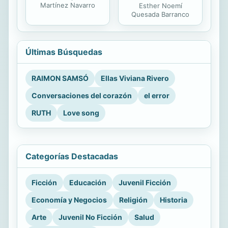
Martínez Navarro
Esther Noemí
Quesada Barranco
Últimas Búsquedas
RAIMON SAMSÓ
Ellas Viviana Rivero
Conversaciones del corazón
el error
RUTH
Love song
Categorías Destacadas
Ficción
Educación
Juvenil Ficción
Economía y Negocios
Religión
Historia
Arte
Juvenil No Ficción
Salud