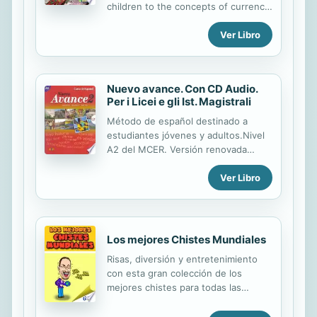
children to the concepts of currency,
exchange, and global diversity. In
Ver Libro
this book, children learn how people
spend money on goods and services
around the world."
Nuevo avance. Con CD Audio.
Per i Licei e gli Ist. Magistrali
Método de español destinado a
estudiantes jóvenes y adultos.Nivel
A2 del MCER. Versión renovada
completamente de un clásico de
Ver Libro
nuestro catálogo, ahora en 5 niveles.
Adaptado a las directrices del Plan
Curricular del Instituto Cervantes.
Consta de 9 unidades y tres
repasos. Incluye Lecturas extra,
Los mejores Chistes Mundiales
modelo de examen nivel A2,
Risas, diversión y entretenimiento
apéndice gramatical, glosario y la
con esta gran colección de los
transcripción de las audiciones.
mejores chistes para todas las
Incluye un CD para trabajar la
ocasiones. p.p1 {margin: 0.0px 0.0px
destreza oral.En relación con la
0.0px 0.0px; font: 10.1px Verdana}