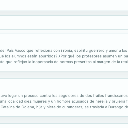
 del País Vasco que reflexiona con i ronía, espíritu guerrero y amor a l
 qué los alumnos están aburridos? ¿Por qué los profesores asumen un pa
o que reflejan la inoperancia de normas prescritas al margen de la real
s alumnos standard o ayudar a que nuestros hijos tengan un futuro? La
uvo lugar un proceso contra los seguidores de dos frailes franciscanos
sma localidad diez mujeres y un hombre acusados de herejía y brujería
s.Catalina de Goiena, hija y nieta de curanderas, se traslada a Durango
 del Anboto, el monte sagrado, ha sido criada en las viejas creencias pag