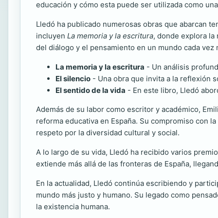
educación y cómo esta puede ser utilizada como una h
Lledó ha publicado numerosas obras que abarcan temas
incluyen
La memoria y la escritura
, donde explora la 
del diálogo y el pensamiento en un mundo cada vez m
La memoria y la escritura
- Un análisis profund
El silencio
- Una obra que invita a la reflexión
El sentido de la vida
- En este libro, Lledó abo
Además de su labor como escritor y académico, Emilio
reforma educativa en España. Su compromiso con la e
respeto por la diversidad cultural y social.
A lo largo de su vida, Lledó ha recibido varios premi
extiende más allá de las fronteras de España, llegand
En la actualidad, Lledó continúa escribiendo y parti
mundo más justo y humano. Su legado como pensador 
la existencia humana.