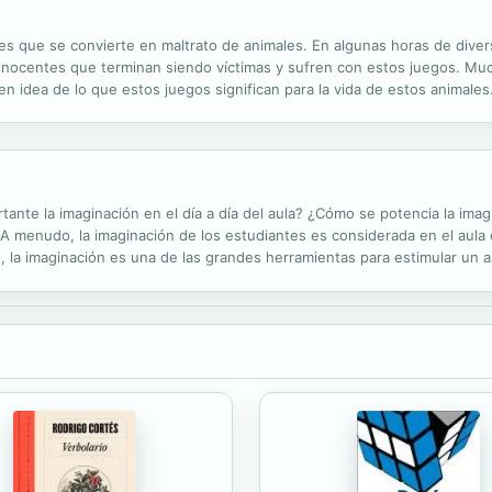
ntiles que se convierte en maltrato de animales. En algunas horas de dive
inocentes que terminan siendo víctimas y sufren con estos juegos. M
en idea de lo que estos juegos significan para la vida de estos animales.
 y el sufrimiento que causan. También muestra las consecuencias de est
ante la imaginación en el día a día del aula? ¿Cómo se potencia la imag
? A menudo, la imaginación de los estudiantes es considerada en el aula
, la imaginación es una de las grandes herramientas para estimular un ap
 usar la imaginación a través del currículum, dotando de...