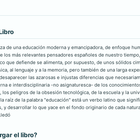
Libro
nza de una educación moderna y emancipadora, de enfoque human
de los más relevantes pensadores españoles de nuestro tiempo, h
ico que defiende se alimenta, por supuesto, de unos sólidos cimi
ásica, al lenguaje y a la memoria, pero también de una larga expe
desaparecer las azarosas e injustas diferencias que necesaria
na e interdisciplinaria -no asignaturesca- de los conocimientos
e, los peligros de la obsesión tecnológica, de la escuela y la uni
 raíz de la palabra "educación" está un verbo latino que signifi
s, y desarrollar lo que yace en el fondo originario de cada natu
Lledó
ar el libro?