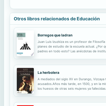
Otros libros relacionados de Educación
Borregos que ladran
Juan Luis Izuzkiza es un profesor de Filosofía
planes de estudio de la escuela actual. ¿Por
padres en todo esto? Las anécdotas de institut
verdadero espíritu de la enseñanza. ¿Queremo
La herbolera
A mediados del siglo XV en Durango, Vizcaya t
acusados.Años más tarde, en 1500, y en la mi
los huesos de otras seis mujeres ya fallecida
aprender el oficio de partera. Nacida a la vera