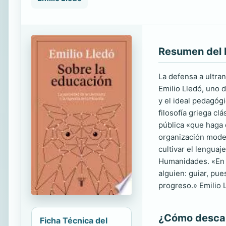
Resumen del 
La defensa a ultra
Emilio Lledó, uno 
y el ideal pedagóg
filosofía griega cl
pública «que haga 
organización moder
cultivar el lenguaj
Humanidades. «En la
alguien: guiar, pue
progreso.» Emilio 
¿Cómo descarg
Ficha Técnica del