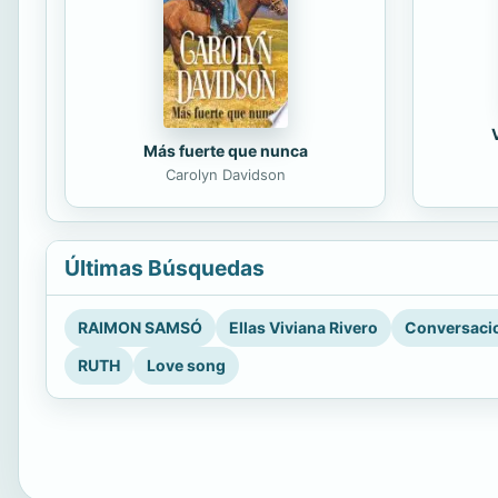
Más fuerte que nunca
Carolyn Davidson
Últimas Búsquedas
RAIMON SAMSÓ
Ellas Viviana Rivero
Conversacio
RUTH
Love song