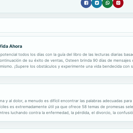
Vida Ahora
tencial todos los días con la guía del libro de las lecturas diarias ba
ntinuación de su éxito de ventas, Osteen brinda 90 días de mensajes de
 mismo. ¡Supere los obstáculos y experimente una vida bendecida con sa
na y al dolor, a menudo es difícil encontrar las palabras adecuadas para
íciles es extremadamente útil ya que ofrece 58 temas de promesas selec
res luchando contra la enfermedad, la pérdida, el divorcio, la confusió
ran en la Palabra de Dios brindan abundante tranquilidad y una sanación.