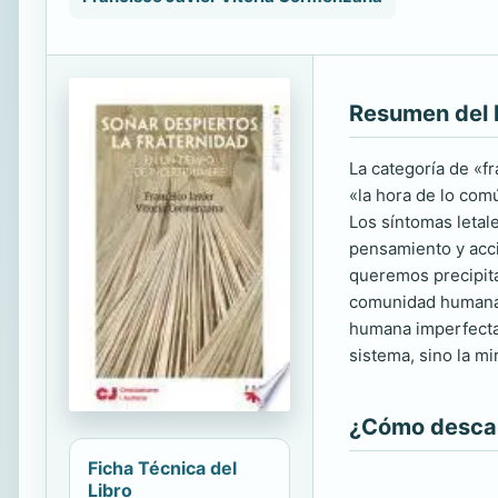
Resumen del 
La categoría de «fr
«la hora de lo com
Los síntomas letal
pensamiento y acci
queremos precipit
comunidad humana a
humana imperfecta,
sistema, sino la mi
¿Cómo descarg
Ficha Técnica del
Libro