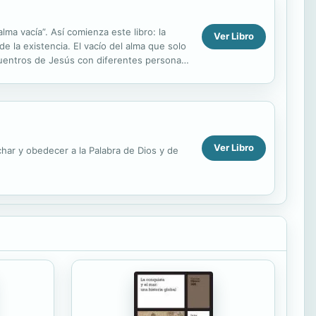
lma vacía”. Así comienza este libro: la
Ver Libro
 de la existencia. El vacío del alma que solo
ncuentros de Jesús con diferentes personas,
Ver Libro
uchar y obedecer a la Palabra de Dios y de