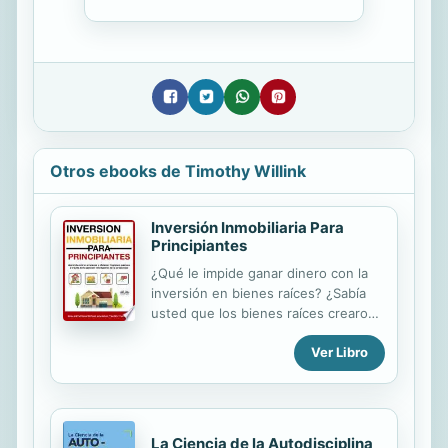
Otros ebooks de Timothy Willink
Inversión Inmobiliaria Para
Principiantes
¿Qué le impide ganar dinero con la
inversión en bienes raíces? ¿Sabía
usted que los bienes raíces crearon
más millonarios (personas ricas en
Ver Libro
otras palabras) que cualquier otra
cosa? Siga leyendo... Si tiene dinero
en el banco y está buscando
invertirlo, los bienes raíces son una
gran opción. Aunque no tenga
La Ciencia de la Autodisciplina