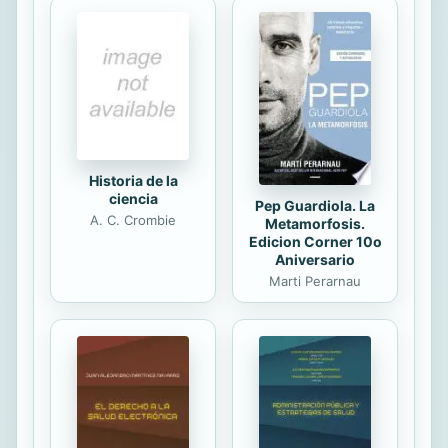
descripciones una entrevista a un
profesional de la publicidad española
que desempeña ese rol. El objetivo
es que la obra sea realmente útil
para estudiantes de Publicidad y
Relaciones Públicas (y, en general,
de...
Historia de la
ciencia
Pep Guardiola. La
A. C. Crombie
Metamorfosis.
Edicion Corner 10o
Aniversario
Marti Perarnau