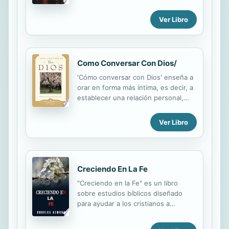
enseñará a luchar en una guerra
cuya victoria proviene de la santidad.
Ver Libro
Como Conversar Con Dios/
'Cómo conversar con Dios' enseña a
orar en forma más íntima, es decir, a
establecer una relación personal,
profunda y plenamente satisfactoria
con el Ser Divino.
Ver Libro
Creciendo En La Fe
"Creciendo en la Fe" es un libro
sobre estudios bíblicos diseñado
para ayudar a los cristianos a
profundizar en su relación con Dios y
fortalecer su fe. El libro se enfoca en