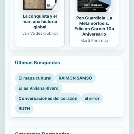
La conquista y el
Pep Guardiola. La
mar: una historia
Metamorfosis.
global
Edicion Corner 10o
Iván Valdez-bubnov
Aniversario
Marti Perarnau
Últimas Búsquedas
El mapa cultural
RAIMON SAMSÓ
Ellas Viviana Rivero
Conversaciones del corazón
el error
RUTH
Categorías Destacadas