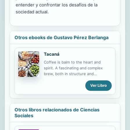
entender y confrontar los desafíos de la
sociedad actual.
Otros ebooks de Gustavo Pérez Berlanga
Tacaná
Coffee is balm to the heart and
spirit. A fascinating and complex
brew, both in structure and
manufacturing, that has impacted
the life and history of the human
Ver Libro
being all over the world. Tacaná.
Story of a Socially Responsible
Coffee Project in Chiapas, Mexico
offers an integral vision of the
Otros libros relacionados de Ciencias
elaboration process and the
Sociales
importance of the role that coffee
growers play in it. This book shows