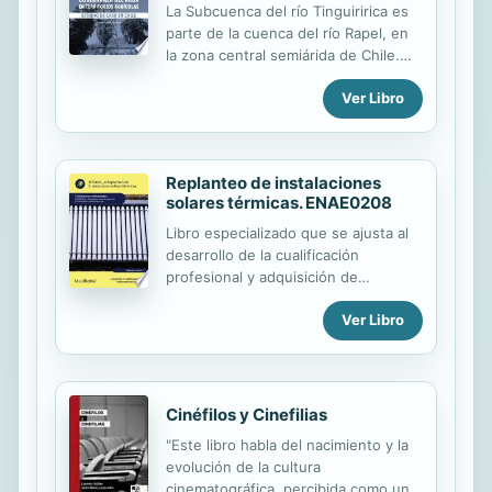
La Subcuenca del río Tinguiririca es
parte de la cuenca del río Rapel, en
la zona central semiárida de Chile.
Siendo vulnerable al cambio
Ver Libro
climático, ha tenido más de diez años
de sequía. Los desafíos y
oportunidades a abordar incluyen
fortalecer la confianza entre actores,
Replanteo de instalaciones
su coordinación efectiva, y la
solares térmicas. ENAE0208
prevención / resolución de
conflictos; fortalecer la
Libro especializado que se ajusta al
institucionalidad pública y privada
desarrollo de la cualificación
competente; mejorar la planificación
profesional y adquisición de
del territorio, resguardando el suelo
certificados de profesionalidad.
de uso agrícola y regulando de la
Ver Libro
Manual imprescindible para la
expansión de riego; reglamentar el
formación y la capacitación, que se
uso eficiente del agua y promover
basa en los principios de la
la...
cualificación y dinamización del
conocimiento, como premisas para la
Cinéfilos y Cinefilias
mejora de la empleabilidad y eficacia
"Este libro habla del nacimiento y la
para el desempeño del trabajo.
evolución de la cultura
cinematográfica, percibida como un