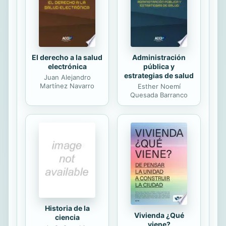
procuran satisfacer dichas
condiciones, pero es necesario,
además, evitar que el aislante...
El derecho a la salud
Administración
electrónica
pública y
estrategias de salud
Juan Alejandro
Martínez Navarro
Esther Noemí
Quesada Barranco
Historia de la
Vivienda ¿Qué
ciencia
viene?