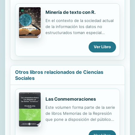
Minería de texto con R.
En el contexto de la sociedad actual
de la información los datos no
estructurados toman especial
relevancia. El extraer información
relevante de opiniones volcadas en
Ver Libro
páginas web resulta de encuestas a
usuarios de hoteles, restaurantes,
centros comerciales, centros
docentes, etc. Influyen de forma
Otros libros relacionados de Ciencias
decisiva en las orientaciones
Sociales
comerciales de los mismos. En suma,
aquellos registros de información
textual donde el tratamiento de los
Las Conmemoraciones
mismos de forma manual resulta en
cierta forma inabordable necesitan
Este volumen forma parte de la serie
de una herramienta de ayuda. Para
de libros Memorias de la Represión
conseguir ese fin existe un conjunto
que pone a disposición del público
de paquetes del...
los resultados de un programa
desarrollado por el Panel Regional de