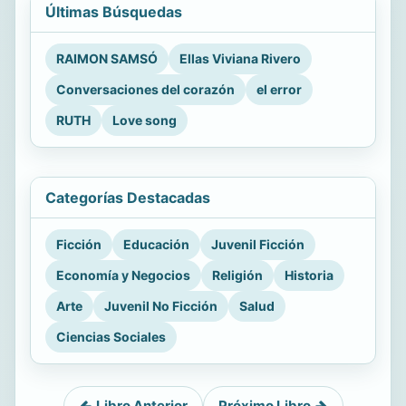
Últimas Búsquedas
RAIMON SAMSÓ
Ellas Viviana Rivero
Conversaciones del corazón
el error
RUTH
Love song
Categorías Destacadas
Ficción
Educación
Juvenil Ficción
Economía y Negocios
Religión
Historia
Arte
Juvenil No Ficción
Salud
Ciencias Sociales
Libro Anterior
Próximo Libro