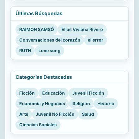
Últimas Búsquedas
RAIMON SAMSÓ
Ellas Viviana Rivero
Conversaciones del corazón
el error
RUTH
Love song
Categorías Destacadas
Ficción
Educación
Juvenil Ficción
Economía y Negocios
Religión
Historia
Arte
Juvenil No Ficción
Salud
Ciencias Sociales