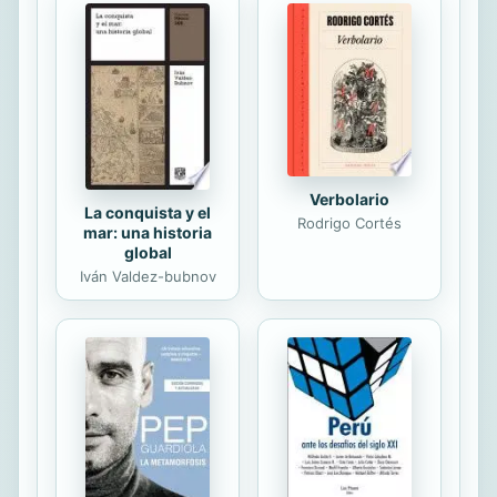
cuales afectaron negativamente la
imagen presidencial. En el ámbito
político, el golpe lo dio Joaquín
“Chapo” Guzmán, quien con su
espectacular fuga de una prisión de
“alta seguridad” dejó muy mal parado
al...
Verbolario
La conquista y el
Rodrigo Cortés
mar: una historia
global
Iván Valdez-bubnov