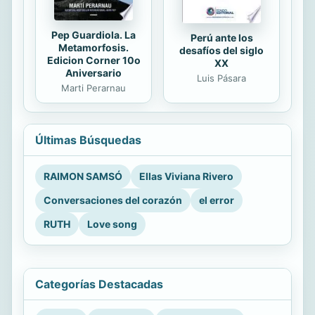
Pep Guardiola. La
Perú ante los
Metamorfosis.
desafíos del siglo
Edicion Corner 10o
XX
Aniversario
Luis Pásara
Marti Perarnau
Últimas Búsquedas
RAIMON SAMSÓ
Ellas Viviana Rivero
Conversaciones del corazón
el error
RUTH
Love song
Categorías Destacadas