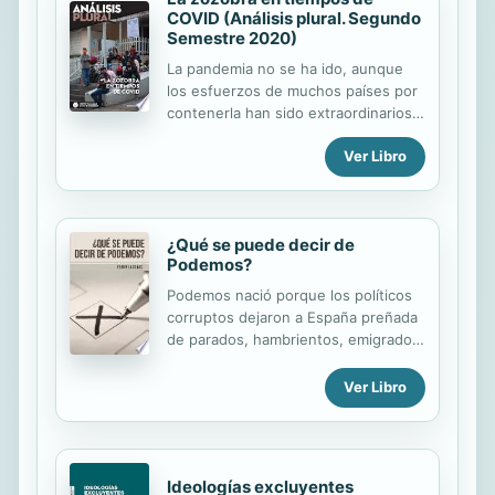
COVID (Análisis plural. Segundo
Semestre 2020)
La pandemia no se ha ido, aunque
los esfuerzos de muchos países por
contenerla han sido extraordinarios.
Las enseñanzas de esta experiencia
Ver Libro
histórica son duras. Esta edición
compila una serie de reflexiones
sobre cómo han contenido o
enfrentado la pandemia distintos
¿Qué se puede decir de
grupos de personas. (ITESO), (ITESO
Podemos?
Universidad).
Podemos nació porque los políticos
corruptos dejaron a España preñada
de parados, hambrientos, emigrados,
desauciados e "indignados". ¿Qué se
puede decir de Podemos? es un
Ver Libro
ensayo político, escrito en tono
humorístico, donde se comentan las
utopías que pretenden implantar los
politólogos de Podemos. Está
Ideologías excluyentes
capitulado con cierto humor y se