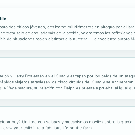
ile
para dos chicos jóvenes, deslizarse mil kilómetros en piragua por el lar
 se trata solo de eso: además de la acción, valoraremos las reflexiones q
lisis de situaciones reales distintas a la nuestra... La excelente autora M
 Delph y Harry Dos están en el Quag y escapan por los pelos de un at
répidos viajeros atraviesan los cinco círculos del Quag y se encuentran
e Vega madura, su relación con Delph es puesta a prueba, al igual qu
asado de su gente y de su incierto futuro. ENGLISH DESCRIPTION Vega 
explorar hoy? Un libro con solapas y mecanismos móviles sobre la granja
 draw your child into a fabulous life on the farm.