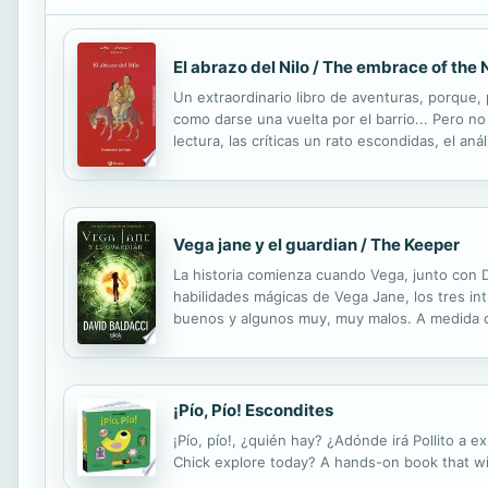
El abrazo del Nilo / The embrace of the N
Un extraordinario libro de aventuras, porque, 
como darse una vuelta por el barrio... Pero no
lectura, las críticas un rato escondidas, el aná
una incomparable aventura humana.
Vega jane y el guardian / The Keeper
La historia comienza cuando Vega, junto con
habilidades mágicas de Vega Jane, los tres int
buenos y algunos muy, muy malos. A medida qu
Quag Vega aprende acerca de sí misma, del p
¡Pío, Pío! Escondites
¡Pío, pío!, ¿quién hay? ¿Adónde irá Pollito a 
Chick explore today? A hands-on book that will