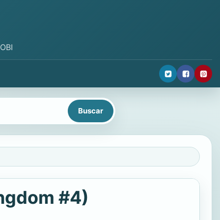
MOBI
ingdom #4)