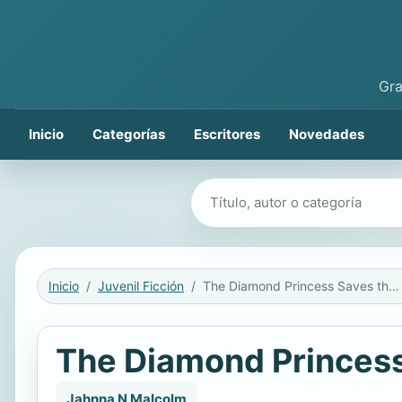
Gra
Inicio
Categorías
Escritores
Novedades
Buscar libros
Inicio
Juvenil Ficción
The Diamond Princess Saves the Day (Jewel Kingdom #4)
The Diamond Princess
Jahnna N Malcolm