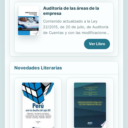
desarrollados por los economistas
Auditoría de las áreas de la
neoclásicos de la segunda mitad del
empresa
siglo XX.
Contenido actualizado a la Ley
22/2015, de 20 de julio, de Auditoría
de Cuentas y con las modificaciones
oportunas del Real Decreto-Ley
Ver Libro
18/2017, de 24 de noviembre a la Ley
22/2015, de Auditoría de Cuentas.
Para analizar los procedimientos de
auditor
Novedades Literarias