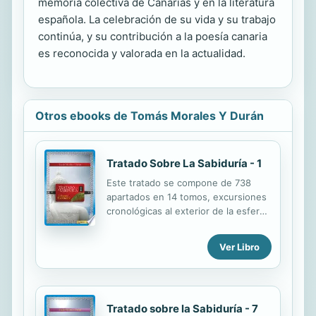
memoria colectiva de Canarias y en la literatura
española. La celebración de su vida y su trabajo
continúa, y su contribución a la poesía canaria
es reconocida y valorada en la actualidad.
Otros ebooks de Tomás Morales Y Durán
Tratado Sobre La Sabiduría - 1
Este tratado se compone de 738
apartados en 14 tomos, excursiones
cronológicas al exterior de la esfera,
donde el autor captura aspectos de
la realidad y los reintroduce
Ver Libro
convirtiéndolos en conceptos para
poder ser recordados, organizados
lógicamente y publicados. Piezas de
un enorme puzzle cuyo conjunto
Tratado sobre la Sabiduría - 7
ofrece la visión más clara,