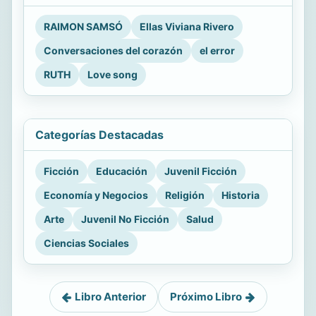
RAIMON SAMSÓ
Ellas Viviana Rivero
Conversaciones del corazón
el error
RUTH
Love song
Categorías Destacadas
Ficción
Educación
Juvenil Ficción
Economía y Negocios
Religión
Historia
Arte
Juvenil No Ficción
Salud
Ciencias Sociales
Libro Anterior
Próximo Libro