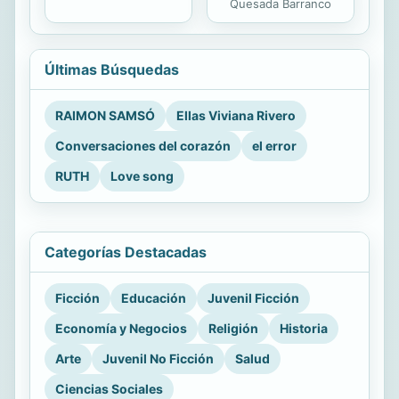
Quesada Barranco
Últimas Búsquedas
RAIMON SAMSÓ
Ellas Viviana Rivero
Conversaciones del corazón
el error
RUTH
Love song
Categorías Destacadas
Ficción
Educación
Juvenil Ficción
Economía y Negocios
Religión
Historia
Arte
Juvenil No Ficción
Salud
Ciencias Sociales