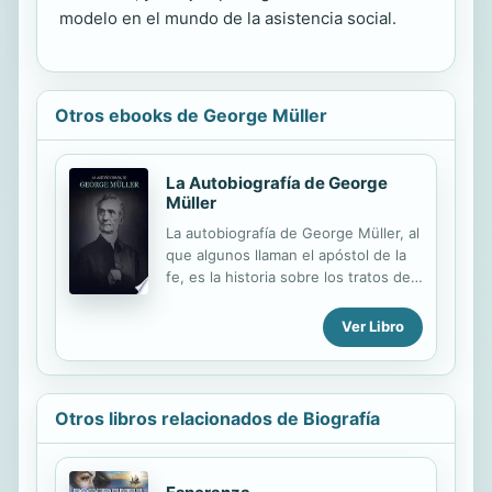
modelo en el mundo de la asistencia social.
Otros ebooks de George Müller
La Autobiografía de George
Müller
La autobiografía de George Müller, al
que algunos llaman el apóstol de la
fe, es la historia sobre los tratos de
Dios con un hombre de oración.
Describe la vida de este siervo
Ver Libro
alemán, que por medio de la fe y la
oración, fundó orfanatos en Bristol,
Inglaterra, los cuales llegaron a
albergar a lo largo del tiempo unos
Otros libros relacionados de Biografía
120,000 huérfanos; y nos deja al
descubierto la manera como este
hombre, que vivía en relativa