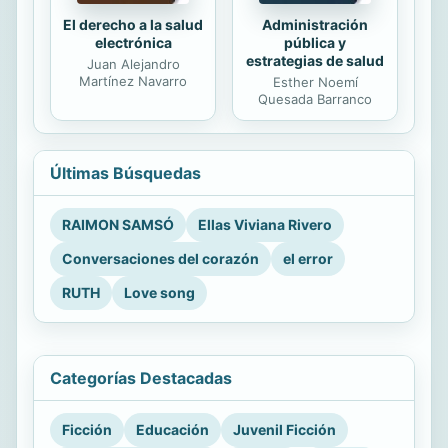
El derecho a la salud
Administración
electrónica
pública y
estrategias de salud
Juan Alejandro
Martínez Navarro
Esther Noemí
Quesada Barranco
Últimas Búsquedas
RAIMON SAMSÓ
Ellas Viviana Rivero
Conversaciones del corazón
el error
RUTH
Love song
Categorías Destacadas
Ficción
Educación
Juvenil Ficción