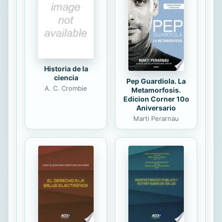
thankful to Lady Luck plus my
attitude, and character built at
childhood. Remember we have two
ears and one mouth, use them as
such. Guard your tongue,...
Historia de la
ciencia
Pep Guardiola. La
A. C. Crombie
Metamorfosis.
Edicion Corner 10o
Aniversario
Marti Perarnau