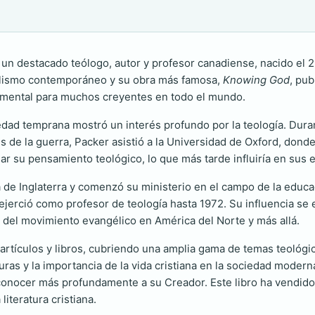
e un destacado teólogo, autor y profesor canadiense, nacido el 2
calismo contemporáneo y su obra más famosa,
Knowing God
, pub
ndamental para muchos creyentes en todo el mundo.
dad temprana mostró un interés profundo por la teología. Duran
 de la guerra, Packer asistió a la Universidad de Oxford, donde
ar su pensamiento teológico, lo que más tarde influiría en sus 
a de Inglaterra y comenzó su ministerio en el campo de la educ
erció como profesor de teología hasta 1972. Su influencia se ex
 del movimiento evangélico en América del Norte y más allá.
 artículos y libros, cubriendo una amplia gama de temas teológ
turas y la importancia de la vida cristiana en la sociedad moder
conocer más profundamente a su Creador. Este libro ha vendido 
iteratura cristiana.