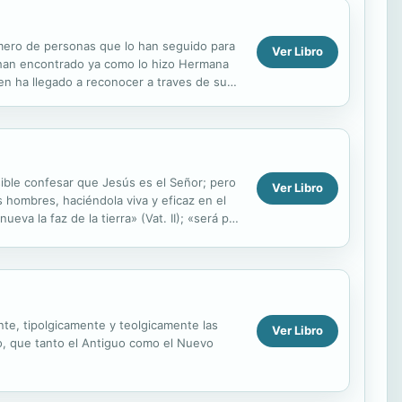
mero de personas que lo han seguido para
Ver Libro
o han encontrado ya como lo hizo Hermana
en ha llegado a reconocer a traves de sus
es capaz de...
osible confesar que Jesús es el Señor; pero
Ver Libro
os hombres, haciéndola viva y eficaz en el
eva la faz de la tierra» (Vat. II); «será por
nte, tipolgicamente y teolgicamente las
Ver Libro
lo, que tanto el Antiguo como el Nuevo