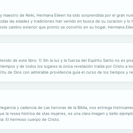
y maestro de Reiki, Hermana Eileen ha sido sorprendida por el gran nu
 todas las edades y tradiciones han venido en busca de su curacion y l
este camino exterior que pronto se convirtio en su hogar. Hermana Eile
ativo inherente dentro de cada uno de nosotros y que el don de Reiki 
nido de este libro: 1) Sin la luz y la fuerza del Espíritu Santo no es p
os tiempos y de todos los lugares la única revelación traída por Cristo a l
ritu de Dios con admirable providencia guía el curso de los tiempos y renu
uel que construye el reino de Dios en el...
legancia y cadencia de Las heronas de la Biblia, nos entrega histricame
e la resea histrica de stas mujeres, es una clara imagen y bello ejemp
ia: El hermoso cuerpo de Cristo.