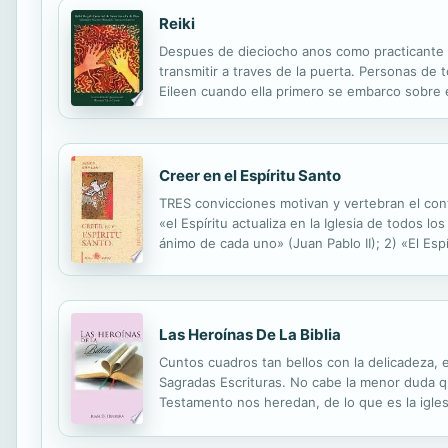
Reiki
Despues de dieciocho anos como practicante 
transmitir a traves de la puerta. Personas de
Eileen cuando ella primero se embarco sobre 
muchos anos de practica que hay un poder cur
Creer en el Espíritu Santo
TRES convicciones motivan y vertebran el conte
«el Espíritu actualiza en la Iglesia de todos l
ánimo de cada uno» (Juan Pablo II); 2) «El Espí
tanto importante descubrir al Espíritu como aq
Las Heroínas De La Biblia
Cuntos cuadros tan bellos con la delicadeza, e
Sagradas Escrituras. No cabe la menor duda qu
Testamento nos heredan, de lo que es la igles