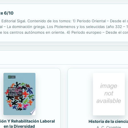
te 6/10
Editorial Sigal. Contenido de los tomos: 1) Periodo Oriental – Desde el o
l – La dominación griega. Los Ptolemenos y los seleucidas (año 332 – 14
de los centros autónomos en oriente. 4) Periodo europeo – Desde el com
el siglo XIII hasta el siglo XV. 6) Primer periodo de la ...
ión Y Rehabilitación Laboral
Historia de la cienci
en la Diversidad
A. C. Crombie