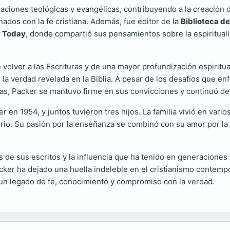
aciones teológicas y evangélicas, contribuyendo a la creación 
ados con la fe cristiana. Además, fue editor de la
Biblioteca de
y Today
, donde compartió sus pensamientos sobre la espiritualida
e volver a las Escrituras y de una mayor profundización espiritu
 la verdad revelada en la Biblia. A pesar de los desafíos que enf
s, Packer se mantuvo firme en sus convicciones y continuó defen
er en 1954, y juntos tuvieron tres hijos. La familia vivió en va
io. Su pasión por la enseñanza se combinó con su amor por la f
vés de sus escritos y la influencia que ha tenido en generacion
cker ha dejado una huella indeleble en el cristianismo contempor
un legado de fe, conocimiento y compromiso con la verdad.