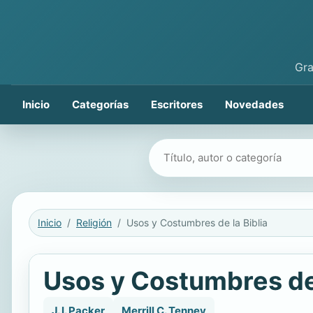
Gra
Inicio
Categorías
Escritores
Novedades
Buscar libros
Inicio
Religión
Usos y Costumbres de la Biblia
Usos y Costumbres de 
J. I. Packer
Merrill C. Tenney