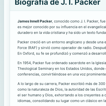
Biografía de J. I. Packer
James Innell Packer
, conocido como J. I. Packer, fu
es mejor conocido por su influencia en el evangeli
duradero en la vida cristiana y ha sido un texto fu
Packer creció en un entorno anglicano y desde una e
Force (RAF) y sirvió como operador de radio. Después
En Oxford, su fe se profundizó y comenzó a desarroll
En 1954, Packer fue ordenado sacerdote en la Iglesi
Theological Seminary en los Estados Unidos, donde ej
conferencias, convirtiéndose en una voz prominente
A lo largo de su carrera, Packer escribió más de 300
como la naturaleza de Dios, la autoridad de las Escri
el ser humano y Dios, exhortando a los creyentes a 
idiomas, consolidando su lugar como un clásico en la l