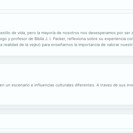
un estilo de vida, pero la mayoría de nosotros nos desesperamos por ser
ogo y profesor de Biblia J. I. Packer, reflexiona sobre su experiencia co
a realidad de la vejez) para enseñarnos la importancia de valorar nuestr
tamiento. Encuentra aquí un camino desde el desánimo hacia la...
n un escenario e influencias culturales diferentes. A traves de sus inv