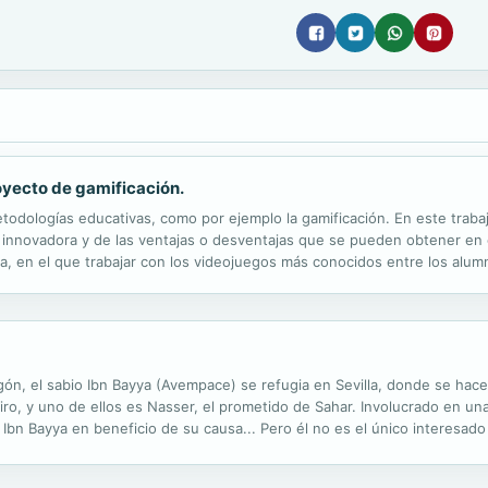
oyecto de gamificación.
odologías educativas, como por ejemplo la gamificación. En este trabajo 
innovadora y de las ventajas o desventajas que se pueden obtener en e
ca, en el que trabajar con los videojuegos más conocidos entre los alumn
o. Por otro lado, la educación física, es una de las materias...
agón, el sabio Ibn Bayya (Avempace) se refugia en Sevilla, donde se ha
iro, y uno de ellos es Nasser, el prometido de Sahar. Involucrado en una
 Ibn Bayya en beneficio de su causa... Pero él no es el único interesa
para hacerse con las tablas. Lo que Lilith no sabe es que el yinn Akil co