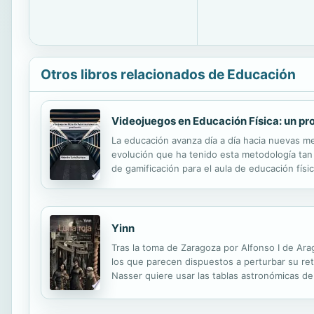
Otros libros relacionados de Educación
Videojuegos en Educación Física: un pr
La educación avanza día a día hacia nuevas met
evolución que ha tenido esta metodología tan 
de gamificación para el aula de educación físi
conseguir transmitir un aprendizaje significativ
Yinn
Tras la toma de Zaragoza por Alfonso I de Ar
los que parecen dispuestos a perturbar su ret
Nasser quiere usar las tablas astronómicas de
mujer llamada Lilith intentará engañar a todos 