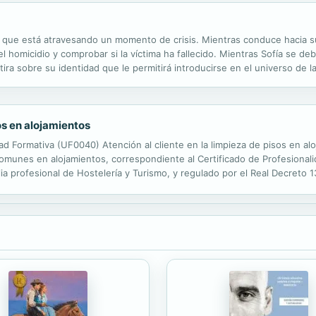
r que está atravesando un momento de crisis. Mientras conduce hacia su c
el homicidio y comprobar si la víctima ha fallecido. Mientras Sofía se d
a sobre su identidad que le permitirá introducirse en el universo de la 
acechado por la mala suerte, la muerte y la enfermedad,...
sos en alojamientos
dad Formativa (UF0040) Atención al cliente en la limpieza de pisos en al
omunes en alojamientos, correspondiente al Certificado de Profesiona
lia profesional de Hostelería y Turismo, y regulado por el Real Decreto
3, de 2 de agosto. En él se explican las técnicas básicas de...