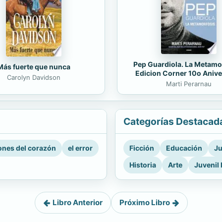
Pep Guardiola. La Metamo
Más fuerte que nunca
Edicion Corner 10o Anive
Carolyn Davidson
Marti Perarnau
Categorías Destacad
nes del corazón
el error
Ficción
Educación
Ju
Historia
Arte
Juvenil 
Libro Anterior
Próximo Libro