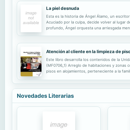
La piel desnuda
Esta es la historia de Ángel Álamo, un escrito
Acuciado por la culpa, decide volver al lugar d
profundo, Ángel orquesta una arriesgada mentir
entrañable clan que, a pesar de que ha vivido 
Atención al cliente en la limpieza de pi
Este libro desarrolla los contenidos de la Uni
(MF0706_1) Arreglo de habitaciones y zonas c
pisos en alojamientos, perteneciente a la fami
el RD 685/2011, de 13 de mayo, y el RD 619/201
Novedades Literarias