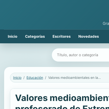
Gra
Inicio
Categorías
Escritores
Novedades
Buscar libros
Inicio
Educación
Valores medioambientales en la educación: situación del futuro profesorado de Extremadura ante la ecología y el cambio climático
Valores medioambienta
profesorado de Extrem