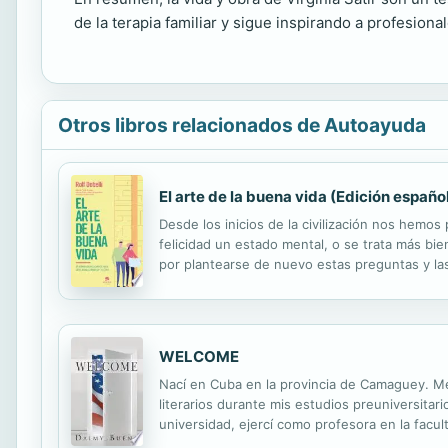
de la terapia familiar y sigue inspirando a profesiona
Otros libros relacionados de Autoayuda
El arte de la buena vida (Edición españo
Desde los inicios de la civilización nos hemos
felicidad un estado mental, o se trata más bie
por plantearse de nuevo estas preguntas y l
única norma. Sin embargo, este santo grial, e
WELCOME
Nací en Cuba en la provincia de Camaguey. Me
literarios durante mis estudios preuniversitar
universidad, ejercí como profesora en la facu
como cualquier emigrante he trabajado y estu