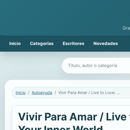
Gra
Inicio
Categorías
Escritores
Novedades
Buscar libros
Inicio
Autoayuda
Vivir Para Amar / Live to Love: An Encounter with the Treasures of Your Inner World
Vivir Para Amar / Live
Your Inner World