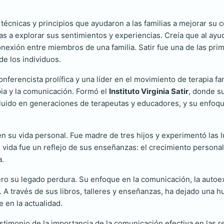
 técnicas y principios que ayudaron a las familias a mejorar su
as a explorar sus sentimientos y experiencias. Creía que al ayu
onexión entre miembros de una familia. Satir fue una de las pri
de los individuos.
conferencista prolífica y una líder en el movimiento de terapia f
pia y la comunicación. Formó el
Instituto Virginia Satir
, donde s
fluido en generaciones de terapeutas y educadores, y su enfoq
 en su vida personal. Fue madre de tres hijos y experimentó las 
u vida fue un reflejo de sus enseñanzas: el crecimiento persona
a.
pero su legado perdura. Su enfoque en la comunicación, la autoex
. A través de sus libros, talleres y enseñanzas, ha dejado una h
 en la actualidad.
estimonio de la importancia de la comunicación efectiva en las 