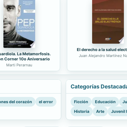
El derecho a la salud elec
ardiola. La Metamorfosis.
Juan Alejandro Martínez N
on Corner 10o Aniversario
Marti Perarnau
Categorías Destacad
nes del corazón
el error
Ficción
Educación
Ju
Historia
Arte
Juvenil 