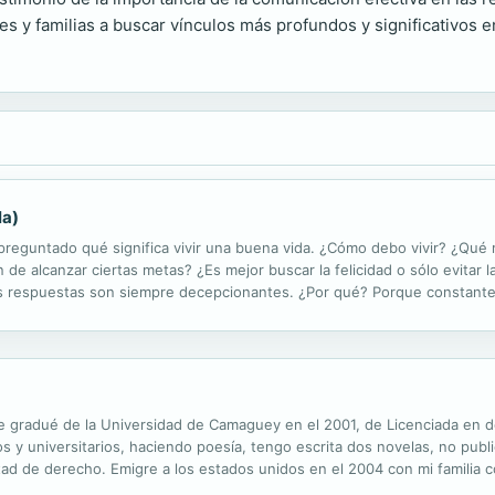
les y familias a buscar vínculos más profundos y significativos e
la)
 preguntado qué significa vivir una buena vida. ¿Cómo debo vivir? ¿Qué r
n de alcanzar ciertas metas? ¿Es mejor buscar la felicidad o sólo evitar
as respuestas son siempre decepcionantes. ¿Por qué? Porque constant
ste camino único no existe; lo que necesitamos es un conjunto de ...
 gradué de la Universidad de Camaguey en el 2001, de Licenciada en de
ios y universitarios, haciendo poesía, tengo escrita dos novelas, no publ
ltad de derecho. Emigre a los estados unidos en el 2004 con mi familia 
diado a la misma vez, tratando de encaminarme en esta sociedad. Actual