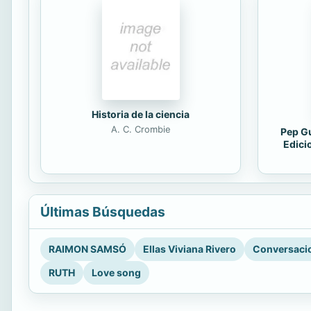
Historia de la ciencia
A. C. Crombie
Pep Gu
Edici
Últimas Búsquedas
RAIMON SAMSÓ
Ellas Viviana Rivero
Conversacio
RUTH
Love song