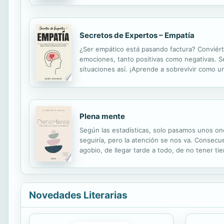
Secretos de Expertos – Empatía
¿Ser empático está pasando factura? Conviért
emociones, tanto positivas como negativas. S
situaciones así. ¡Aprende a sobrevivir como 
extremo. Son menos propensos a intelectualizar 
Plena mente
Según las estadísticas, solo pasamos unos on
seguiría, pero la atención se nos va. Consec
agobio, de llegar tarde a todo, de no tener ti
experto en mindfulness, nos ofrece solucione
Novedades Literarias