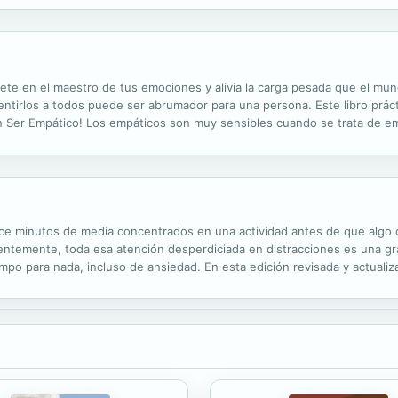
ete en el maestro de tus emociones y alivia la carga pesada que el mun
entirlos a todos puede ser abrumador para una persona. Este libro prác
un Ser Empático! Los empáticos son muy sensibles cuando se trata de e
los sentimientos, y en su mayoría los filtran con intuición a través de l
ce minutos de media concentrados en una actividad antes de que algo o
uentemente, toda esa atención desperdiciada en distracciones es una g
empo para nada, incluso de ansiedad. En esta edición revisada y actuali
s efectivas en tres ámbitos fundamentales: bienestar personal (más sal