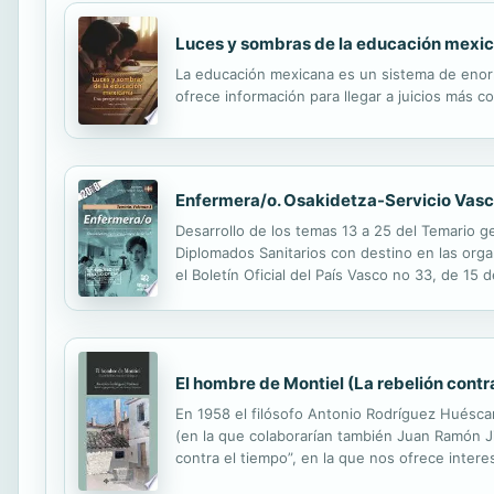
Luces y sombras de la educación mexica
La educación mexicana es un sistema de enorme
ofrece información para llegar a juicios más c
Enfermera/o. Osakidetza-Servicio Vasc
Desarrollo de los temas 13 a 25 del Temario g
Diplomados Sanitarios con destino en las orga
el Boletín Oficial del País Vasco no 33, de 15
expuestos, en el volumen de Test del Temario 
El hombre de Montiel (La rebelión contr
En 1958 el filósofo Antonio Rodríguez Huéscar 
(en la que colaborarían también Juan Ramón Ji
contra el tiempo”, en la que nos ofrece inter
revista de ámbito regional que existió en nues