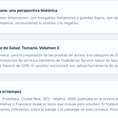
na: una perspectiva histórica
s dimensiones, con innegables limitaciones y grandes logros, que ignor
ompletos, reconociendo lo positivo y lo negativo.
o de Salud. Temario. Volumen 3
eneral, para la preparación de las pruebas de acceso a la categoría de 
nizaciones de servicios sanitarios de Osakidetza-Servicio Vasco de Salu
 de febrero de 2018. El opositor encontrará una valiosa herramienta de a
que complementa la colección de títulos editados para la preparación a 
a el tiempo)
(Fuenllana, Ciudad Real, 1912 – Madrid, 1990) publicaba en la revista de
ménez o Francisco Ayala) el texto que incluye este volumen: El hombre 
esantes reflexiones sobre el paisaje y el paisanaje de esta comarca. Poc
tra tierra: ‘La Mancha’. Hoy lo recuperamos aquí...